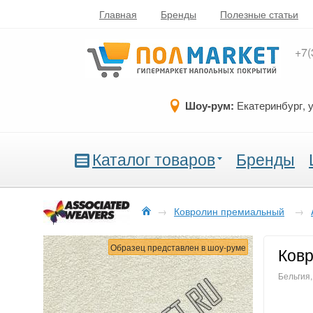
Главная
Бренды
Полезные статьи
+7(
Шоу-рум:
Екатеринбург, 
Каталог товаров
Бренды
→
Ковролин премиальный
→
Образец представлен в шоу-руме
Ковр
Бельгия,