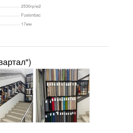
2530гр/м2
Fusionbac
17мм
вартал")