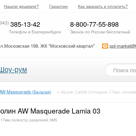
Нашли дешевле?
Гарантии
Как заказать и оплатить?
343)
385-13-42
8-800-77-55-898
Телефон в Екатеринбурге
Звонок по России бесплатный
ул.Московская 198, ЖК "Московский квартал"
pol-market@
Шоу-рум
AW Masquerade (Бельгия)
→
Архив: Lamia (толщина 17мм, основа
олин AW Masquerade Lamia 03
 17мм, полиэстр, разрезной, КМ5