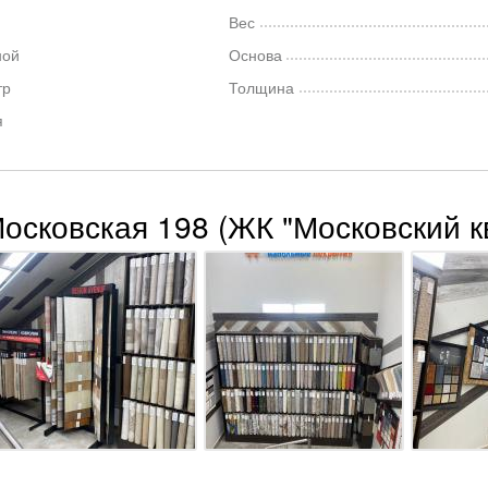
Вес
ной
Основа
тр
Толщина
я
Московская 198 (ЖК "Московский к