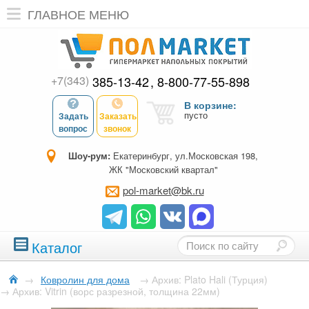
ГЛАВНОЕ МЕНЮ
+7(343)
385-13-42
8-800-77-55-898
В корзине:
пусто
Задать
Заказать
вопрос
звонок
Шоу-рум:
Екатеринбург, ул.Московская 198,
ЖК "Московский квартал"
pol-market@bk.ru
Каталог
→
Ковролин для дома
→
Архив: Plato Hali (Турция)
→
Архив: Vitrin (ворс разрезной, толщина 22мм)