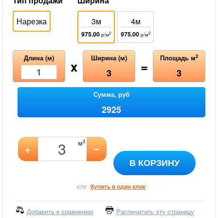
Тип продажи
Ширина
Нарезка
3м
4м
975.00
975.00
2
2
р/м
р/м
2
Длина (м)
Ширина (м)
Площадь м
x
=
3
3
Сумма, руб
2925
2
м
–
+
В КОРЗИНУ
или
Купить в один клик
Добавить к сравнению
Распечатать эту страницу