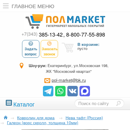
ГЛАВНОЕ МЕНЮ
+7(343)
385-13-42
8-800-77-55-898
В корзине:
пусто
Задать
Заказать
вопрос
звонок
Шоу-рум:
Екатеринбург, ул.Московская 198,
ЖК "Московский квартал"
pol-market@bk.ru
Каталог
→
Ковролин для дома
→
Нева тафт (Россия)
→
Галеон (ворс скролл, толщина 10мм)