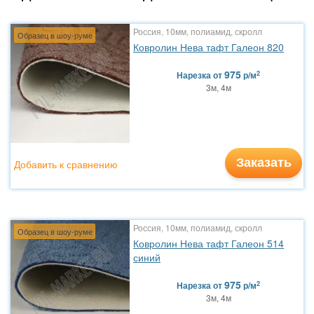
Россия, 10мм, полиамид, скролл
Образец в шоу-руме
Ковролин Нева тафт Галеон 820
975
2
Нарезка
от
р/м
3м, 4м
Заказать
Добавить к сравнению
Россия, 10мм, полиамид, скролл
Образец в шоу-руме
Ковролин Нева тафт Галеон 514
синий
975
2
Нарезка
от
р/м
3м, 4м