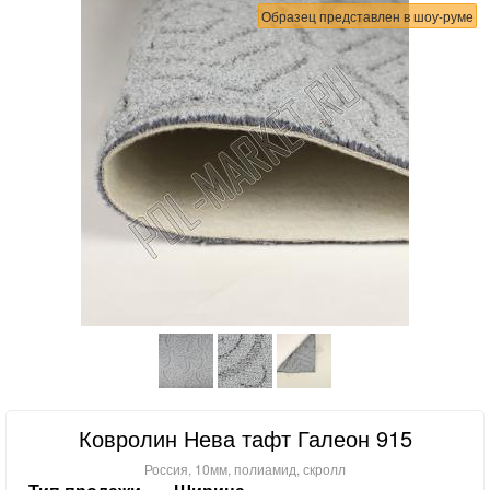
Образец представлен в шоу-руме
Ковролин Нева тафт Галеон 915
Россия, 10мм, полиамид, скролл