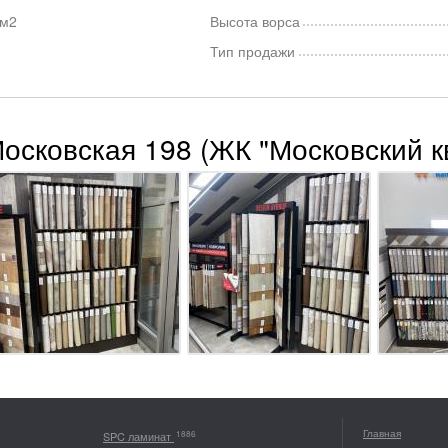
/м2
Высота ворса
Тип продажи
Московская 198 (ЖК "Московский к
Главная
1886
SPC ламинат