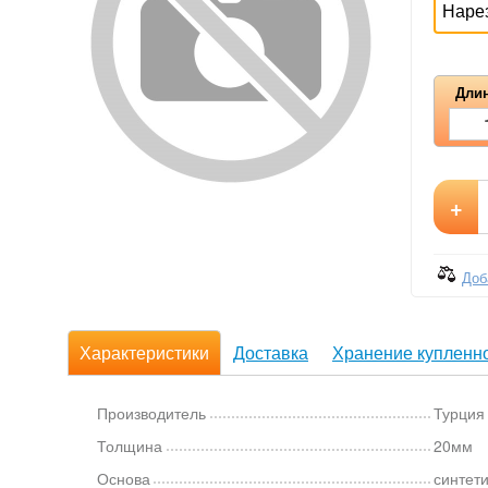
Наре
Длин
+
Доб
Характеристики
Доставка
Хранение купленно
Производитель
Турция
Толщина
20мм
Основа
синтети