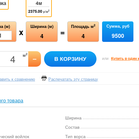
зка
4м
2375.00
2
р/м
Сумма, руб
2
а (м)
Ширина (м)
Площадь м
x
=
9500
4
4
2
м
–
В КОРЗИНУ
или
Купить в один 
авить к сравнению
Распечатать эту страницу
го товара
Ширина
Состав
ческий войлок
Тип ворса