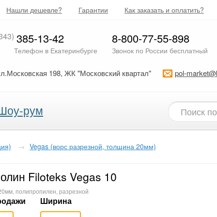
Нашли дешевле?
Гарантии
Как заказать и оплатить?
343)
385-13-42
8-800-77-55-898
Телефон в Екатеринбурге
Звонок по России бесплатный
ул.Московская 198, ЖК "Московский квартал"
pol-market@
Шоу-рум
ция)
→
Vegas (ворс разрезной, толщина 20мм)
олин Filoteks Vegas 10
 20мм, полипропилен, разрезной
родажи
Ширина