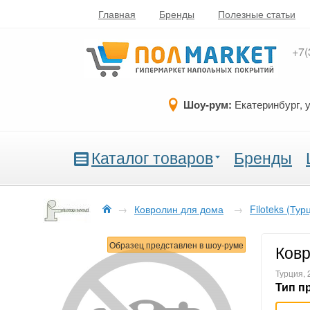
Главная
Бренды
Полезные статьи
+7(
Шоу-рум:
Екатеринбург, 
Каталог товаров
Бренды
→
Ковролин для дома
→
Filoteks (Тур
Образец представлен в шоу-руме
Ковр
Турция,
Тип п