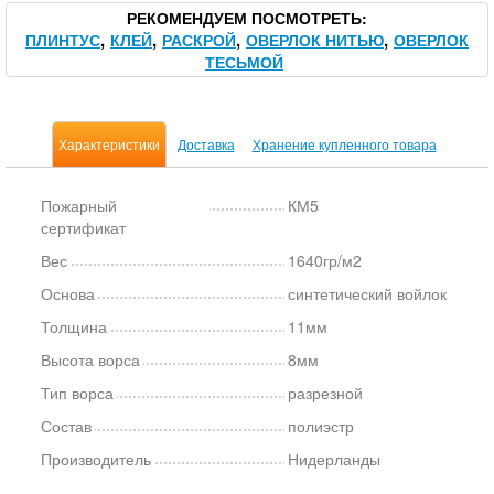
РЕКОМЕНДУЕМ ПОСМОТРЕТЬ
ПЛИНТУС
КЛЕЙ
РАСКРОЙ
ОВЕРЛОК НИТЬЮ
ОВЕРЛОК
ТЕСЬМОЙ
Характеристики
Доставка
Хранение купленного товара
Пожарный
КМ5
сертификат
Вес
1640гр/м2
Основа
синтетический войлок
Толщина
11мм
Высота ворса
8мм
Тип ворса
разрезной
Состав
полиэстр
Производитель
Нидерланды