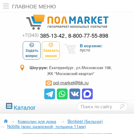
ГЛАВНОЕ МЕНЮ
+7(343)
385-13-42
8-800-77-55-898
В корзине:
пусто
Задать
Заказать
вопрос
звонок
Шоу-рум:
Екатеринбург, ул.Московская 198,
ЖК "Московский квартал"
pol-market@bk.ru
Каталог
→
Ковролин для дома
→
Bonkeel (Бельгия)
→
Nobilis (ворс разрезной, толщина 11мм)