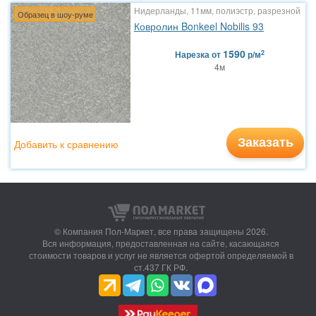
Нидерланды, 11мм, полиэстр, разрезной
Образец в шоу-руме
Ковролин Bonkeel Nobilis 93
1590
2
Нарезка
от
р/м
4м
Заказать
Добавить к сравнению
© Компания Пол-Маркет,
все права защищены 2026.
Вся информация, предоставленная на сайте, касающаяся
стоимости товаров и услуг не является офертой определяемой в
ст.437 ГК РФ.