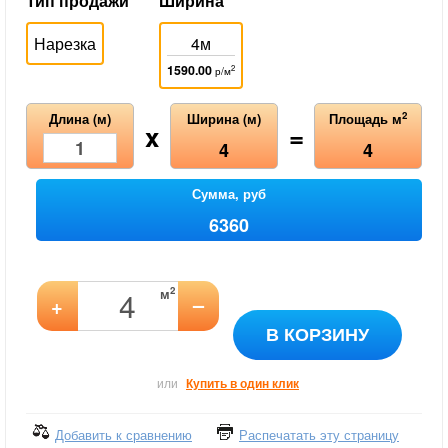
Тип продажи
Ширина
Нарезка
4м
1590.00
2
р/м
2
Длина (м)
Ширина (м)
Площадь м
x
=
4
4
Сумма, руб
6360
2
м
–
+
В КОРЗИНУ
или
Купить в один клик
Добавить к сравнению
Распечатать эту страницу