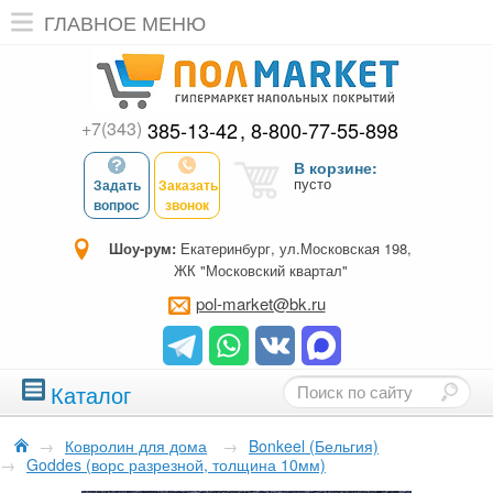
ГЛАВНОЕ МЕНЮ
+7(343)
385-13-42
8-800-77-55-898
В корзине:
пусто
Задать
Заказать
вопрос
звонок
Шоу-рум:
Екатеринбург, ул.Московская 198,
ЖК "Московский квартал"
pol-market@bk.ru
Каталог
→
Ковролин для дома
→
Bonkeel (Бельгия)
→
Goddes (ворс разрезной, толщина 10мм)