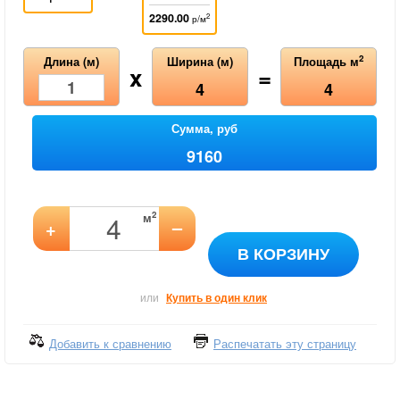
2290.00
2
р/м
2
Длина (м)
Ширина (м)
Площадь м
x
=
4
4
Сумма, руб
9160
2
м
–
+
В КОРЗИНУ
или
Купить в один клик
Добавить к сравнению
Распечатать эту страницу