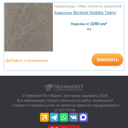
Нидерланды, 10мм, полиэстр, разрезной
Ковролин Bonkeel Goddes Tawny
2290
2
Нарезка
от
р/м
4м
Заказать
Добавить к сравнению
© Компания Пол-Маркет,
все права защищены 2026.
Вся информация, предоставленная на сайте, касающаяся
стоимости товаров и услуг не является офертой определяемой в
ст.437 ГК РФ.