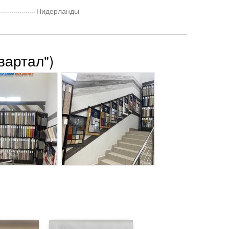
Нидерланды
вартал")