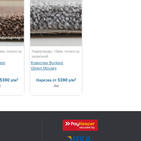
мм, полиэстр,
Нидерланды, 13мм, полиэстр,
разрезной
eel
Ковролин Bonkeel
Gleam Mousey
5390
5390
2
2
р/м
Нарезка
от
р/м
м
4м