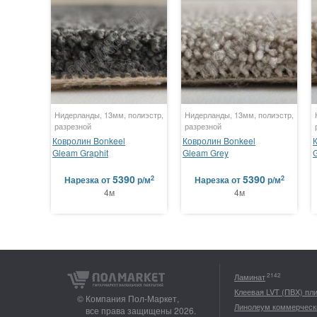
Нидерланды, 13мм, полиэстр,
Нидерланды, 13мм, полиэстр,
разрезной
разрезной
Ковролин Bonkeel
Ковролин Bonkeel
Gleam Graphit
Gleam Grey
5390
5390
2
2
Нарезка
от
р/м
Нарезка
от
р/м
4м
4м
2142
Ламинат
Клеевая LVT (ПВХ) пл
© Компания Пол-Маркет,
Линолеум коммерческ
все права защищены 2026.