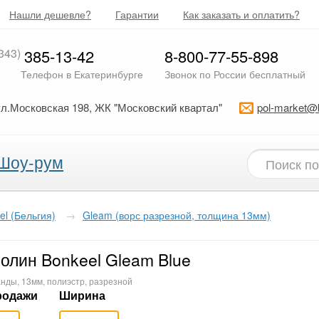
Нашли дешевле?
Гарантии
Как заказать и оплатить?
343)
385-13-42
8-800-77-55-898
Телефон в Екатеринбурге
Звонок по России бесплатный
ул.Московская 198, ЖК "Московский квартал"
pol-market@
Шоу-рум
el (Бельгия)
→
Gleam (ворс разрезной, толщина 13мм)
олин Bonkeel Gleam Blue
нды, 13мм, полиэстр, разрезной
родажи
Ширина