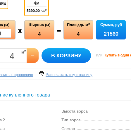
зка
4м
5390.00
2
р/м
Сумма, руб
2
а (м)
Ширина (м)
Площадь м
x
=
21560
4
4
2
м
–
В КОРЗИНУ
или
Купить в один 
авить к сравнению
Распечатать эту страницу
ние купленного товара
Высота ворса
/м2
Тип ворса
bac
Состав