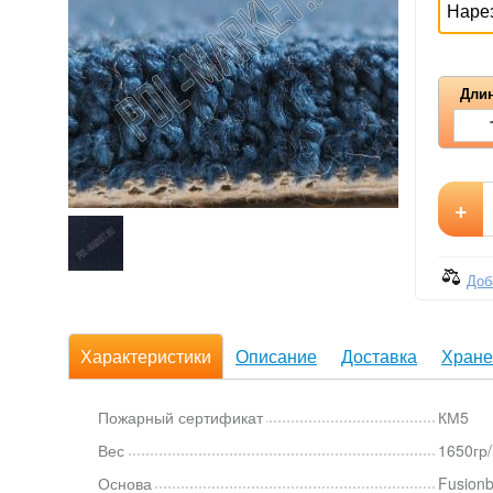
Наре
Длин
+
Доб
Характеристики
Описание
Доставка
Хране
Пожарный сертификат
КМ5
Вес
1650гр
Основа
Fusion