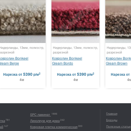
Нидерланды, 13мм, полиэстр,
Нидерланды, 13мм, полиэстр,
Нидерланды, 13
разрезной
разрезной
разрезной
Ковролин Bonkeel
Ковролин Bonkeel
Ковролин Bonk
Gleam Beige
Gleam Bordo
Gleam Brown
5390
5390
2
2
Нарезка
от
р/м
Нарезка
от
р/м
Нарезка
от
4м
4м
4
Главная
1886
SPC ламинат
Бренды
781
242
итка
Линолеум для дома
147
300
ий
Ковровая плитка коммерческая
Полезные статьи