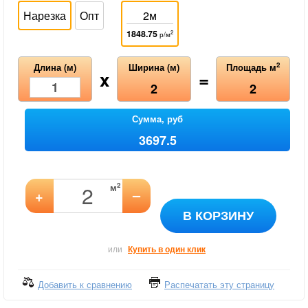
Нарезка
Опт
2м
1848.75
2
р/м
2
Длина (м)
Ширина (м)
Площадь м
x
=
2
2
Сумма, руб
3697.5
2
м
–
+
В КОРЗИНУ
или
Купить в один клик
Добавить к сравнению
Распечатать эту страницу