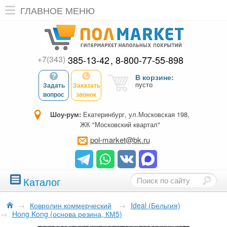
ГЛАВНОЕ МЕНЮ
+7(343)
385-13-42
8-800-77-55-898
В корзине:
пусто
Задать
Заказать
вопрос
звонок
Шоу-рум:
Екатеринбург, ул.Московская 198,
ЖК "Московский квартал"
pol-market@bk.ru
Каталог
→
Ковролин коммерческий
→
Ideal (Бельгия)
→
Hong Kong (основа резина, КМ5)