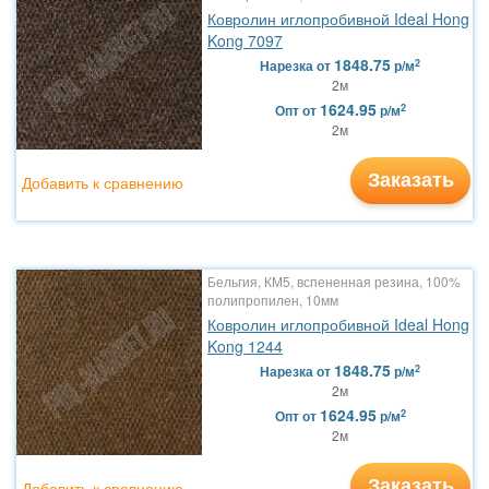
Ковролин иглопробивной Ideal Hong
Kong 7097
1848.75
2
Нарезка
от
р/м
2м
1624.95
2
Опт
от
р/м
2м
Заказать
Добавить к сравнению
Бельгия, КМ5, вспененная резина, 100%
полипропилен, 10мм
Ковролин иглопробивной Ideal Hong
Kong 1244
1848.75
2
Нарезка
от
р/м
2м
1624.95
2
Опт
от
р/м
2м
Заказать
Добавить к сравнению