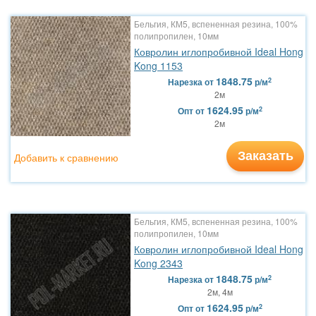
Бельгия, КМ5, вспененная резина, 100%
полипропилен, 10мм
Ковролин иглопробивной Ideal Hong
Kong 1153
1848.75
2
Нарезка
от
р/м
2м
1624.95
2
Опт
от
р/м
2м
Заказать
Добавить к сравнению
Бельгия, КМ5, вспененная резина, 100%
полипропилен, 10мм
Ковролин иглопробивной Ideal Hong
Kong 2343
1848.75
2
Нарезка
от
р/м
2м, 4м
1624.95
2
Опт
от
р/м