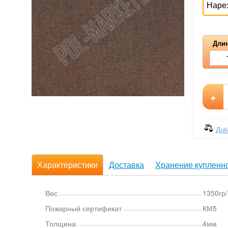
Наре
Длин
+
Доб
Характеристики
Доставка
Хранение купленно
Вес
1350гр
Пожарный сертификат
КМ5
Толщина
4мм