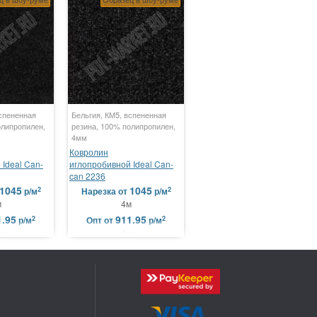
вспененная
Бельгия, КМ5, вспененная
олипропилен,
резина, 100% полипропилен,
4мм
Ковролин
Ideal Can-
иглопробивной Ideal Can-
can 2236
1045
1045
2
2
р/м
Нарезка
от
р/м
м
4м
1.95
911.95
2
2
р/м
Опт
от
р/м
м
4м