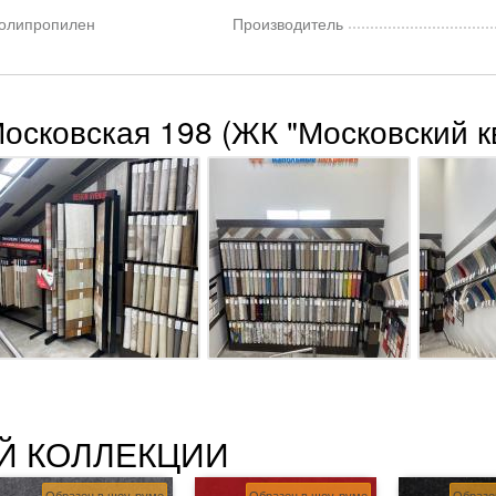
олипропилен
Производитель
Московская 198 (ЖК "Московский к
Й КОЛЛЕКЦИИ
Образец в шоу-руме
Образец в шоу-руме
Образе