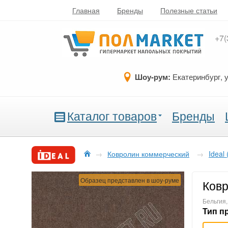
Главная
Бренды
Полезные статьи
+7(
Шоу-рум:
Екатеринбург, 
Каталог товаров
Бренды
→
Ковролин коммерческий
→
Ideal
Образец представлен в шоу-руме
Ковр
Бельгия
Тип п