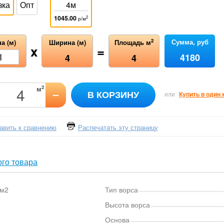
зка
Опт
4м
1045.00
2
р/м
Сумма, руб
2
а (м)
Ширина (м)
Площадь м
x
=
4180
4
4
2
м
–
В КОРЗИНУ
или
Купить в один 
авить к сравнению
Распечатать эту страницу
го товара
/м2
Тип ворса
Высота ворса
Основа