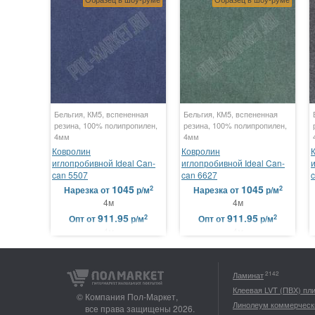
Бельгия, КМ5, вспененная
Бельгия, КМ5, вспененная
резина, 100% полипропилен,
резина, 100% полипропилен,
4мм
4мм
Ковролин
Ковролин
иглопробивной Ideal Can-
иглопробивной Ideal Can-
can 5507
can 6627
1045
1045
2
2
Нарезка
от
р/м
Нарезка
от
р/м
4м
4м
911.95
911.95
2
2
Опт
от
р/м
Опт
от
р/м
4м
4м
2142
Ламинат
Клеевая LVT (ПВХ) пл
© Компания Пол-Маркет,
Линолеум коммерческ
все права защищены 2026.