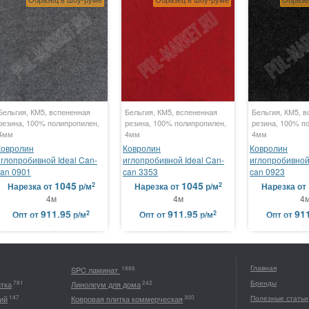
Бельгия, КМ5, вспененная
Бельгия, КМ5, вспененная
Бельгия, КМ5, 
резина, 100% полипропилен,
резина, 100% полипропилен,
резина, 100% п
4мм
4мм
4мм
Ковролин
Ковролин
Ковролин
иглопробивной Ideal Can-
иглопробивной Ideal Can-
иглопробивной 
can 0901
can 3353
can 0923
1045
1045
2
2
Нарезка
от
р/м
Нарезка
от
р/м
Нарезка
от
4м
4м
4
911.95
911.95
91
2
2
Опт
от
р/м
Опт
от
р/м
Опт
от
4м
4м
4
Главная
1886
SPC ламинат
Бренды
781
242
итка
Линолеум для дома
147
300
ий
Ковровая плитка коммерческая
Полезные статьи