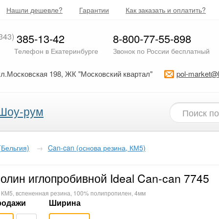
Нашли дешевле?
Гарантии
Как заказать и оплатить?
343)
385-13-42
8-800-77-55-898
Телефон в Екатеринбурге
Звонок по России бесплатный
ул.Московская 198, ЖК "Московский квартал"
pol-market@
Шоу-рум
 (Бельгия)
→
Can-can (основа резина, КМ5)
олин иглопробивной Ideal Can-can 7745
, КМ5, вспененная резина, 100% полипропилен, 4мм
родажи
Ширина