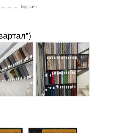
Бельгия
вартал")
ц в шоу-руме
Образец в шоу-руме