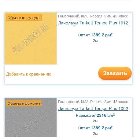
Гомогенный, КМ2, Россия, 2мм, 43 класс
Образец в шоу-руме
Линолеум Tarkett Tempo Plus 1012
1389.2
2
Опт
от
р/м
2м
Заказать
Добавить к сравнению
Гомогенный, КМ2, Россия, 2мм, 43 класс
Образец в шоу-руме
Линолеум Tarkett Tempo Plus 1002
2316
2
Нарезка
от
р/м
2м
1389.2
2
Опт
от
р/м
2м