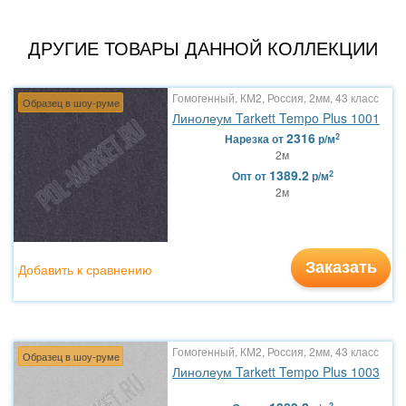
ДРУГИЕ ТОВАРЫ ДАННОЙ КОЛЛЕКЦИИ
Гомогенный, КМ2, Россия, 2мм, 43 класс
Образец в шоу-руме
Линолеум Tarkett Tempo Plus 1001
2316
2
Нарезка
от
р/м
2м
1389.2
2
Опт
от
р/м
2м
Заказать
Добавить к сравнению
Гомогенный, КМ2, Россия, 2мм, 43 класс
Образец в шоу-руме
Линолеум Tarkett Tempo Plus 1003
2