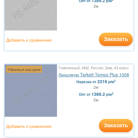
1389.2
Опт
от
р/м
2м
Заказать
Добавить к сравнению
Гомогенный, КМ2, Россия, 2мм, 43 класс
Образец в шоу-руме
Линолеум Tarkett Tempo Plus 1008
2316
2
Нарезка
от
р/м
2м
1389.2
2
Опт
от
р/м
2м
Заказать
Добавить к сравнению