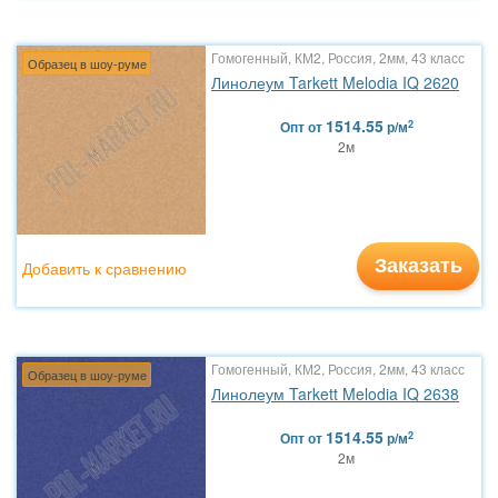
Гомогенный, КМ2, Россия, 2мм, 43 класс
Образец в шоу-руме
Линолеум Tarkett Melodia IQ 2620
1514.55
2
Опт
от
р/м
2м
Заказать
Добавить к сравнению
Гомогенный, КМ2, Россия, 2мм, 43 класс
Образец в шоу-руме
Линолеум Tarkett Melodia IQ 2638
1514.55
2
Опт
от
р/м
2м