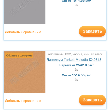
1514.55
Опт
от
р/м
2м
Заказать
Добавить к сравнению
Гомогенный, КМ2, Россия, 2мм, 43 класс
Образец в шоу-руме
Линолеум Tarkett Melodia IQ 2643
2542.8
2
Нарезка
от
р/м
2м
1514.55
2
Опт
от
р/м
2м
Заказать
Добавить к сравнению