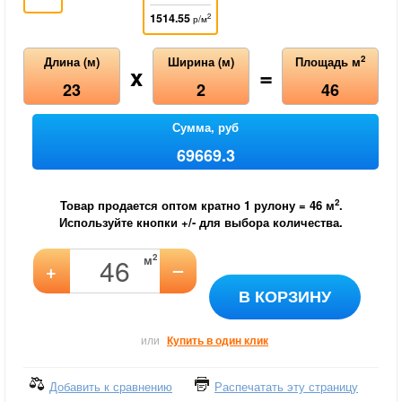
1514.55
2
р/м
2
Длина (м)
Ширина (м)
Площадь м
x
=
23
2
46
Сумма, руб
69669.3
2
Товар продается оптом кратно 1 рулону =
46
м
.
Используйте кнопки +/- для выбора количества.
2
м
–
+
В КОРЗИНУ
или
Купить в один клик
Добавить к сравнению
Распечатать эту страницу