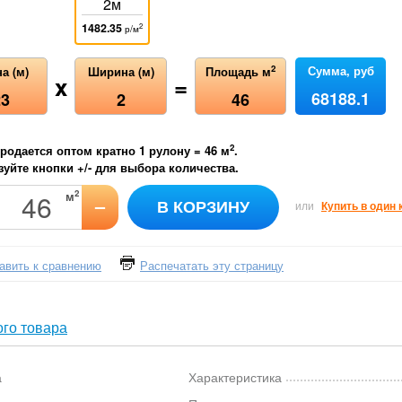
2м
1482.35
2
р/м
Сумма, руб
2
а (м)
Ширина (м)
Площадь м
x
=
68188.1
23
2
46
2
родается оптом кратно 1 рулону =
46
м
.
уйте кнопки +/- для выбора количества.
2
м
–
В КОРЗИНУ
или
Купить в один 
авить к сравнению
Распечатать эту страницу
го товара
а
Характеристика