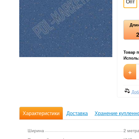
Опт
Длин
Товар п
Использ
+
Доб
Характеристики
Доставка
Хранение купленно
Ширина
2 метр