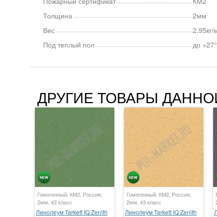
Пожарный сертификат
КМ2
Толщина
2мм
Вес
2.95кг
Под теплый пол
до +27
ДРУГИЕ ТОВАРЫ ДАННО
Гомогенный, КМ2, Россия,
Гомогенный, КМ2, Россия,
2мм, 43 класс
2мм, 43 класс
Линолеум Tarkett IQ Zenith
Линолеум Tarkett IQ Zenith
Л