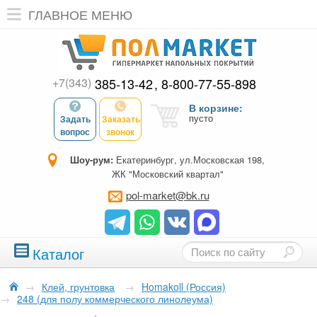
ГЛАВНОЕ МЕНЮ
+7(343)
385-13-42
8-800-77-55-898
В корзине:
пусто
Задать
Заказать
вопрос
звонок
Шоу-рум:
Екатеринбург, ул.Московская 198,
ЖК "Московский квартал"
pol-market@bk.ru
Каталог
→
Клей, грунтовка
→
Homakoll (Россия)
→
248 (для полу коммерческого линолеума)