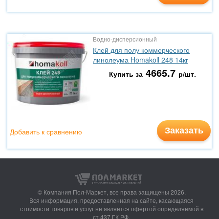
Водно-дисперсионный
Клей для полу коммерческого
линолеума Homakoll 248 14кг
4665.7
Купить за
р/шт.
Заказать
Добавить к сравнению
© Компания Пол-Маркет,
все права защищены 2026.
Вся информация, предоставленная на сайте, касающаяся
стоимости товаров и услуг не является офертой определяемой в
ст.437 ГК РФ.