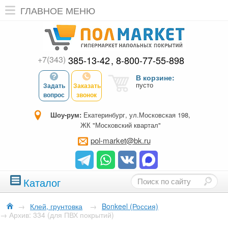
ГЛАВНОЕ МЕНЮ
+7(343)
385-13-42
8-800-77-55-898
В корзине:
пусто
Задать
Заказать
вопрос
звонок
Шоу-рум:
Екатеринбург, ул.Московская 198,
ЖК "Московский квартал"
pol-market@bk.ru
Каталог
→
Клей, грунтовка
→
Bonkeel (Россия)
→
Архив: 334 (для ПВХ покрытий)