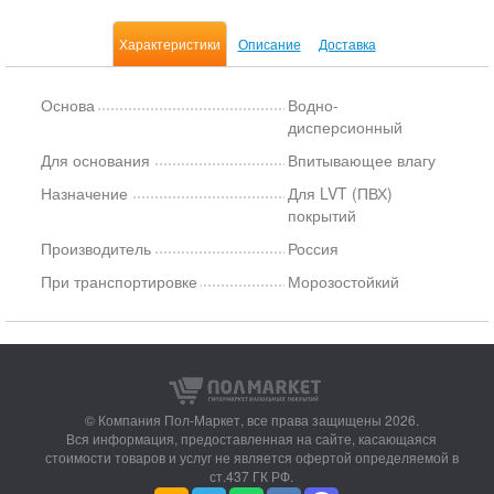
Характеристики
Описание
Доставка
Основа
Водно-
дисперсионный
Для основания
Впитывающее влагу
Назначение
Для LVT (ПВХ)
покрытий
Производитель
Россия
При транспортировке
Морозостойкий
© Компания Пол-Маркет,
все права защищены 2026.
Вся информация, предоставленная на сайте, касающаяся
стоимости товаров и услуг не является офертой определяемой в
ст.437 ГК РФ.