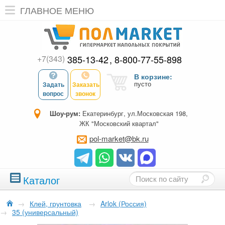
ГЛАВНОЕ МЕНЮ
+7(343)
385-13-42
8-800-77-55-898
В корзине:
пусто
Задать
Заказать
вопрос
звонок
Шоу-рум:
Екатеринбург, ул.Московская 198,
ЖК "Московский квартал"
pol-market@bk.ru
Каталог
→
Клей, грунтовка
→
Arlok (Россия)
→
35 (универсальный)