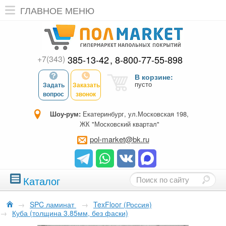
ГЛАВНОЕ МЕНЮ
+7(343)
385-13-42
8-800-77-55-898
В корзине:
пусто
Задать
Заказать
вопрос
звонок
Шоу-рум:
Екатеринбург, ул.Московская 198,
ЖК "Московский квартал"
pol-market@bk.ru
Каталог
→
SPC ламинат
→
TexFloor (Россия)
→
Куба (толщина 3.85мм, без фаски)