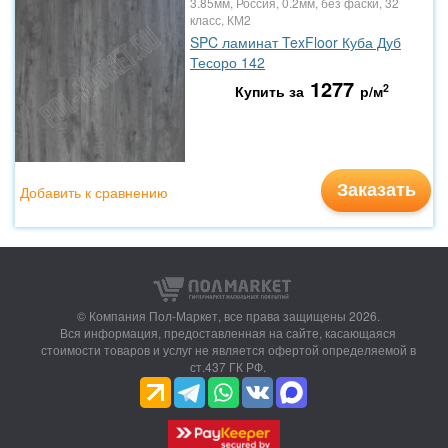
3.85мм, Россия, 0.2мм, без фаски, 32
класс, КМ2
SPC ламинат TexFloor Куба Дуб
Тесоро 142
1277
2
Купить за
р/м
Заказать
Добавить к сравнению
© Компания Пол-Маркет,
все права защищены 2026.
Вся информация, предоставленная на сайте, касающаяся
стоимости товаров и услуг не является офертой определяемой в
ст.437 ГК РФ.