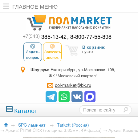
ГЛАВНОЕ МЕНЮ
+7(343)
385-13-42
8-800-77-55-898
В корзине:
пусто
Задать
Заказать
вопрос
звонок
Шоу-рум:
Екатеринбург, ул.Московская 198,
ЖК "Московский квартал"
pol-market@bk.ru
Каталог
→
SPC ламинат
→
Tarkett (Россия)
→
Архив: Prime Click (толщина 3.85мм, 4V-фаска)
→
Архив: Камень