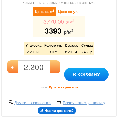
4.7мм, Польша, 0.35мм, 4V-фаска, 34 класс, КМ2
2
Цена за м
Цена за уп.
3770.00
2
р/м
3393
2
р/м
Упаковка
Кол-во уп.
К заказу
Сумма
2
2
2.200 м
1
шт
2.200
м
7465
р
–
+
В КОРЗИНУ
или
Купить в один клик
Добавить к сравнению
Распечатать эту страницу
Нашли дешевле?