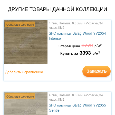
ДРУГИЕ ТОВАРЫ ДАННОЙ КОЛЛЕКЦИИ
4.7мм, Польша, 0.35мм, 4V-фаска, 34
Образец в шоу-руме
класс, КМ2
SPC ламинат Salag Wood YV2054
Intense
3770
2
Старая цена
р/м
3393
2
Купить за
р/м
Заказать
Добавить к сравнению
4.7мм, Польша, 0.35мм, 4V-фаска, 34
Образец в шоу-руме
класс, КМ2
SPC ламинат Salag Wood YV2055
Gentle