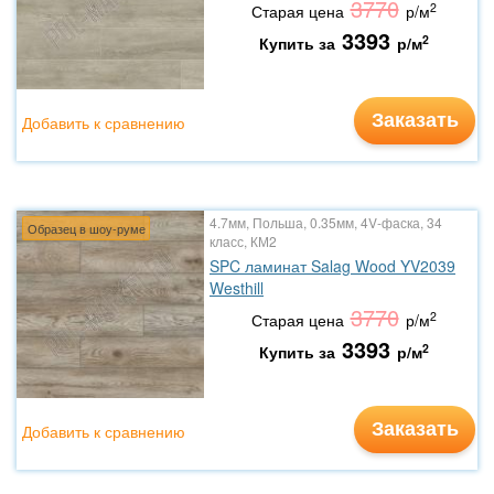
3770
2
Старая цена
р/м
3393
2
Купить за
р/м
Заказать
Добавить к сравнению
4.7мм, Польша, 0.35мм, 4V-фаска, 34
Образец в шоу-руме
класс, КМ2
SPC ламинат Salag Wood YV2039
Westhill
3770
2
Старая цена
р/м
3393
2
Купить за
р/м
Заказать
Добавить к сравнению