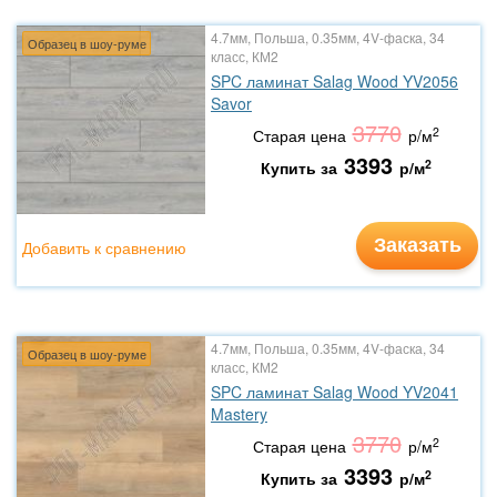
4.7мм, Польша, 0.35мм, 4V-фаска, 34
Образец в шоу-руме
класс, КМ2
SPC ламинат Salag Wood YV2056
Savor
3770
2
Старая цена
р/м
3393
2
Купить за
р/м
Заказать
Добавить к сравнению
4.7мм, Польша, 0.35мм, 4V-фаска, 34
Образец в шоу-руме
класс, КМ2
SPC ламинат Salag Wood YV2041
Mastery
3770
2
Старая цена
р/м
3393
2
Купить за
р/м