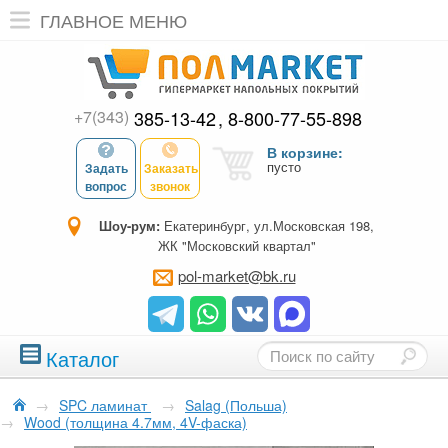
ГЛАВНОЕ МЕНЮ
+7(343)
385-13-42
8-800-77-55-898
В корзине:
пусто
Задать
Заказать
вопрос
звонок
Шоу-рум:
Екатеринбург, ул.Московская 198,
ЖК "Московский квартал"
pol-market@bk.ru
Каталог
→
SPC ламинат
→
Salag (Польша)
→
Wood (толщина 4.7мм, 4V-фаска)