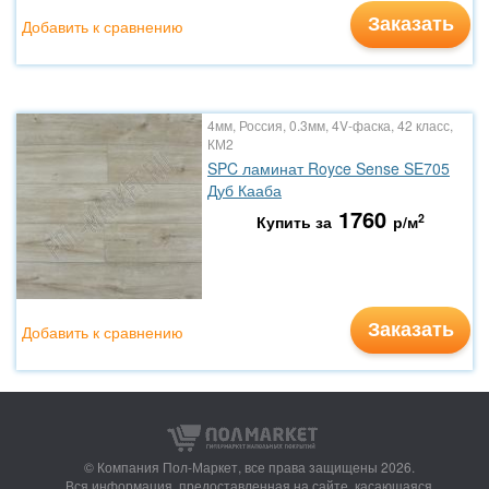
Заказать
Добавить к сравнению
4мм, Россия, 0.3мм, 4V-фаска, 42 класс,
КМ2
SPC ламинат Royce Sense SE705
Дуб Кааба
1760
2
Купить за
р/м
Заказать
Добавить к сравнению
© Компания Пол-Маркет,
все права защищены 2026.
Вся информация, предоставленная на сайте, касающаяся