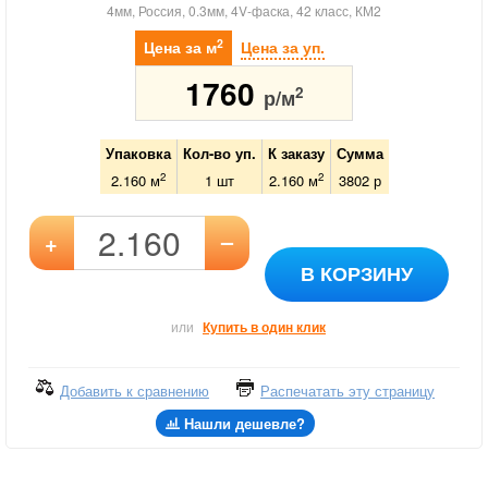
4мм, Россия, 0.3мм, 4V-фаска, 42 класс, КМ2
2
Цена за м
Цена за уп.
1760
2
р/м
Упаковка
Кол-во уп.
К заказу
Сумма
2
2
2.160 м
1
шт
2.160
м
3802
р
–
+
В КОРЗИНУ
или
Купить в один клик
Добавить к сравнению
Распечатать эту страницу
Нашли дешевле?