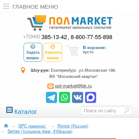
ГЛАВНОЕ МЕНЮ
+7(343)
385-13-42
8-800-77-55-898
В корзине:
пусто
Задать
Заказать
вопрос
звонок
Шоу-рум:
Екатеринбург, ул.Московская 198,
ЖК "Московский квартал"
pol-market@bk.ru
Каталог
→
SPC ламинат
→
Royce (Россия)
→
Sense (толщина 4мм, 4Vфаска)