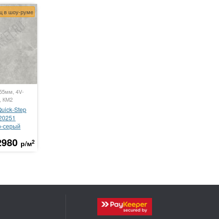
ц в шоу-руме
.55мм, 4V-
, КМ2
uick-Step
20251
о-серый
2980
2
р/м