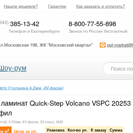
Нашли дешевле?
Гарантии
Как заказать и оплатить?
343)
385-13-42
8-800-77-55-898
Телефон в Екатеринбурге
Звонок по России бесплатный
ул.Московская 198, ЖК "Московский квартал"
pol-market@
Шоу-рум
cano ((толщина 4.2мм, 4V-фаска)
ламинат Quick-Step Volcano VSPC 20253
фил
итай, 0.55мм, 4V-фаска, 33 класс, КМ2
Упаковка
Кол-во уп.
К заказу
Сумма
2
за м
Цена за уп.