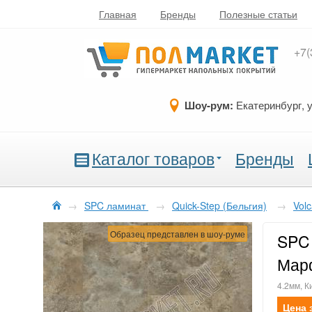
Главная
Бренды
Полезные статьи
+7(
Шоу-рум:
Екатеринбург, 
Каталог товаров
Бренды
→
SPC ламинат
→
Quick-Step (Бельгия)
→
Vol
Образец представлен в шоу-руме
SPC 
Мар
4.2мм, К
Цена 