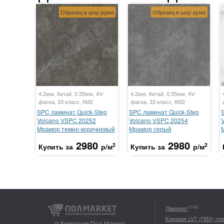
Образец в шоу-руме
Образец в шоу-руме
4.2мм, Китай, 0.55мм, 4V-
4.2мм, Китай, 0.55мм, 4V-
фаска, 33 класс, КМ2
фаска, 33 класс, КМ2
SPC ламинат Quick-Step
SPC ламинат Quick-Step
Volcano VSPC 20252
Volcano VSPC 20254
Мрамор темно-коричневый
Мрамор серый
2980
2980
2
2
Купить за
р/м
Купить за
р/м
2142
Ламинат
Клеевая LVT (ПВХ) пл
© Компания Пол-Маркет,