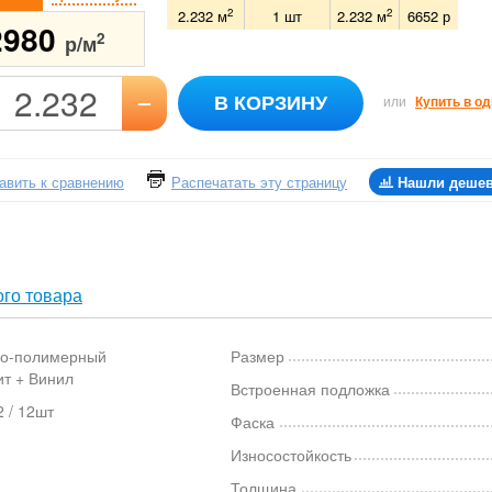
2
2
2.232 м
1
шт
2.232
м
6652
р
2980
2
р/м
–
В КОРЗИНУ
или
Купить в од
авить к сравнению
Распечатать эту страницу
Нашли деше
го товара
о-полимерный
Размер
ит + Винил
Встроенная подложка
 / 12шт
Фаска
Износостойкость
Толщина