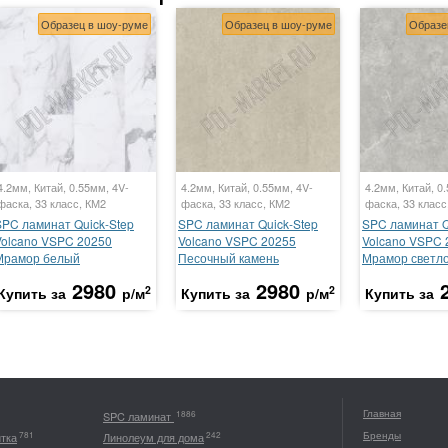
Образец в шоу-руме
Образец в шоу-руме
Образе
4.2мм, Китай, 0.55мм, 4V-
4.2мм, Китай, 0.55мм, 4V-
4.2мм, Китай, 0
фаска, 33 класс, КМ2
фаска, 33 класс, КМ2
фаска, 33 класс
SPC ламинат Quick-Step
SPC ламинат Quick-Step
SPC ламинат Q
Volcano VSPC 20250
Volcano VSPC 20255
Volcano VSPC 
Мрамор белый
Песочный камень
Мрамор светл
2980
2980
2
2
Купить за
р/м
Купить за
р/м
Купить за
Главная
1886
SPC ламинат
Бренды
781
242
итка
Линолеум для дома