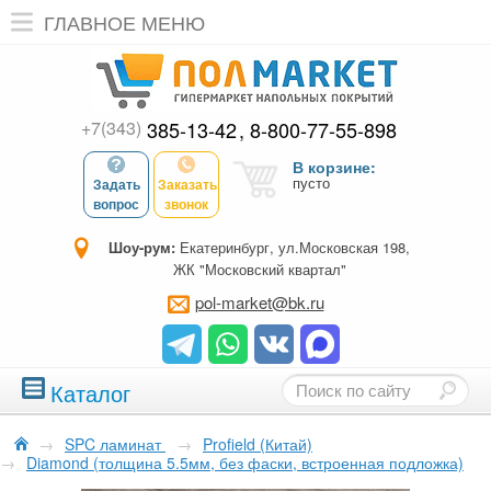
ГЛАВНОЕ МЕНЮ
+7(343)
385-13-42
8-800-77-55-898
В корзине:
пусто
Задать
Заказать
вопрос
звонок
Шоу-рум:
Екатеринбург, ул.Московская 198,
ЖК "Московский квартал"
pol-market@bk.ru
Каталог
→
SPC ламинат
→
Profield (Китай)
→
Diamond (толщина 5.5мм, без фаски, встроенная подложка)