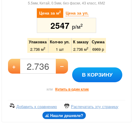
5.5мм, Китай, 0.5мм, без фаски, 43 класс, КМ2
2
Цена за м
Цена за уп.
2547
2
р/м
Упаковка
Кол-во уп.
К заказу
Сумма
2
2
2.736 м
1
шт
2.736
м
6969
р
–
+
В КОРЗИНУ
или
Купить в один клик
Добавить к сравнению
Распечатать эту страницу
Нашли дешевле?