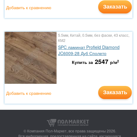
Заказать
Добавить к сравнению
5.5мм, Китай, 0.5мм, без фаски, 43 класс,
КМ2
SPC ламинат Profield Diamond
JC6009-28 Дуб Сполето
2547
2
Купить за
р/м
Заказать
Добавить к сравнению
© Компания Пол-Маркет,
все права защищены 2026.
Вся информация, предоставленная на сайте, касающаяся