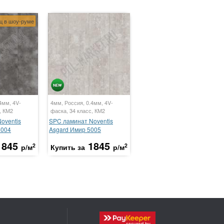
ц в шоу-руме
4мм, 4V-
4мм, Россия, 0.4мм, 4V-
, КМ2
фаска, 34 класс, КМ2
oventis
SPC ламинат Noventis
5004
Asgard Имир 5005
1845
1845
2
2
р/м
Купить за
р/м