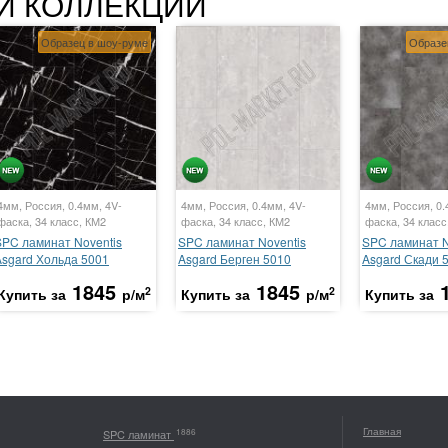
Й КОЛЛЕКЦИИ
Образец в шоу-руме
Образе
4мм, Россия, 0.4мм, 4V-
4мм, Россия, 0.4мм, 4V-
4мм, Россия, 0.
фаска, 34 класс, КМ2
фаска, 34 класс, КМ2
фаска, 34 класс
SPC ламинат Noventis
SPC ламинат Noventis
SPC ламинат N
Asgard Хольда 5001
Asgard Берген 5010
Asgard Скади 
1845
1845
2
2
Купить за
р/м
Купить за
р/м
Купить за
Главная
1886
SPC ламинат