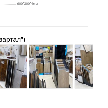
600*300*4мм
вартал")