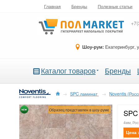
Главная
Бренды
Полезные статьи
+7(
Шоу-рум:
Екатеринбург, 
Каталог товаров
Бренды
→
SPC ламинат
→
Noventis (Росс
Образец представлен в шоу-руме
SPC 
4мм, Рос
Цена 