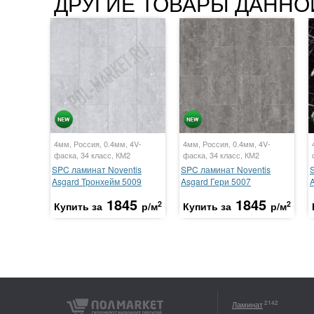
ДРУГИЕ ТОВАРЫ ДАННО
4мм, Россия, 0.4мм, 4V-
4мм, Россия, 0.4мм, 4V-
фаска, 34 класс, КМ2
фаска, 34 класс, КМ2
SPC ламинат Noventis
SPC ламинат Noventis
Asgard Тронхейм 5009
Asgard Гери 5007
1845
1845
2
2
Купить за
р/м
Купить за
р/м
2142
Ламинат