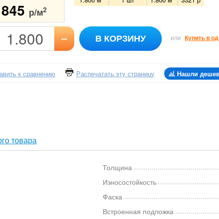
1845
2
р/м
–
В КОРЗИНУ
или
Купить в од
авить к сравнению
Распечатать эту страницу
Нашли деше
го товара
Толщина
Износостойкость
Фаска
Встроенная подложка