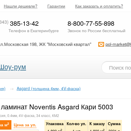
Нашли дешевле?
Гарантии
Как заказать и оплатить?
343)
385-13-42
8-800-77-55-898
Телефон в Екатеринбурге
Звонок по России бесплатный
ул.Московская 198, ЖК "Московский квартал"
pol-market@
Шоу-рум
ия)
→
Asgard (толщина 4мм, 4V-фаска)
ламинат Noventis Asgard Кари 5003
сия, 0.4мм, 4V-фаска, 34 класс, КМ2
Упаковка
Кол-во уп.
К заказу
Сумма
2
за м
Цена за уп.
2
2
1.800 м
1
шт
1.800
м
3321
р