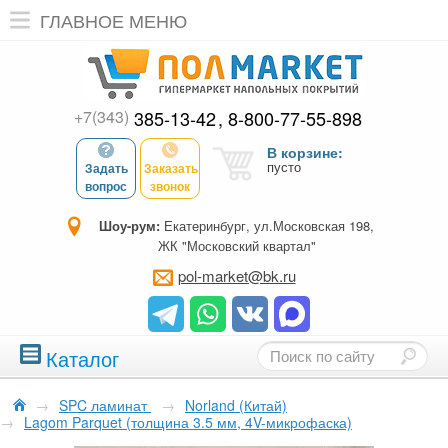
ГЛАВНОЕ МЕНЮ
+7(343)
385-13-42
8-800-77-55-898
В корзине:
пусто
Задать
Заказать
вопрос
звонок
Шоу-рум:
Екатеринбург, ул.Московская 198,
ЖК "Московский квартал"
pol-market@bk.ru
Каталог
→
SPC ламинат
→
Norland (Китай)
→
Lagom Parquet (толщина 3.5 мм, 4V-микрофаска)