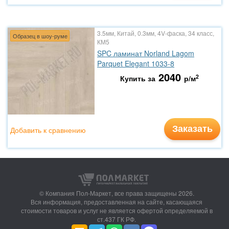
3.5мм, Китай, 0.3мм, 4V-фаска, 34 класс,
Образец в шоу-руме
КМ5
SPC ламинат Norland Lagom
Parquet Elegant 1033-8
2040
2
Купить за
р/м
Заказать
Добавить к сравнению
© Компания Пол-Маркет,
все права защищены 2026.
Вся информация, предоставленная на сайте, касающаяся
стоимости товаров и услуг не является офертой определяемой в
ст.437 ГК РФ.