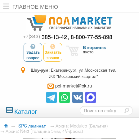
ГЛАВНОЕ МЕНЮ
+7(343)
385-13-42
8-800-77-55-898
В корзине:
пусто
Задать
Заказать
вопрос
звонок
Шоу-рум:
Екатеринбург, ул.Московская 198,
ЖК "Московский квартал"
pol-market@bk.ru
Каталог
→
SPC ламинат
→
Архив: Moduleo (Бельгия)
→
Архив: Next (толщина 5мм, 4V-фаска)