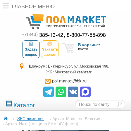
ГЛАВНОЕ МЕНЮ
+7(343)
385-13-42
8-800-77-55-898
В корзине:
пусто
Задать
Заказать
вопрос
звонок
Шоу-рум:
Екатеринбург, ул.Московская 198,
ЖК "Московский квартал"
pol-market@bk.ru
Каталог
→
SPC ламинат
→
Архив: Moduleo (Бельгия)
→
Архив: Next (толщина 5мм, 4V-фаска)