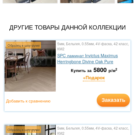
ДРУГИЕ ТОВАРЫ ДАННОЙ КОЛЛЕКЦИИ
5мм, Бельгия, 0.55мм, 4V-фаска, 42 класс,
Образец в шоу-руме
КМ2
SPC ламинат Invictus Maximus
Herringbone Divine Oak Pure
5800
2
Купить за
р/м
+Подарок
Заказать
Добавить к сравнению
5мм, Бельгия, 0.55мм, 4V-фаска, 42 класс,
Образец в шоу-руме
КМ2