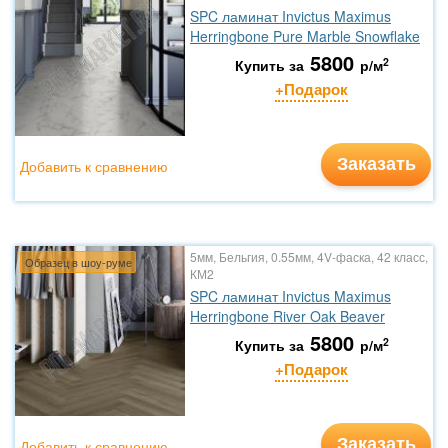
SPC ламинат Invictus Maximus
Herringbone Pure Marble Snowflake
5800
2
Купить за
р/м
+Подарок
Заказать
Добавить к сравнению
5мм, Бельгия, 0.55мм, 4V-фаска, 42 класс,
Образец в шоу-руме
КМ2
SPC ламинат Invictus Maximus
Herringbone River Oak Beaver
5800
2
Купить за
р/м
+Подарок
Заказать
Добавить к сравнению