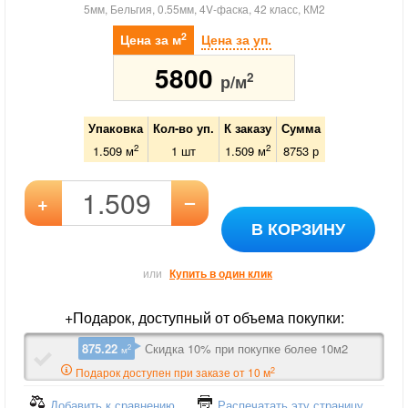
5мм, Бельгия, 0.55мм, 4V-фаска, 42 класс, КМ2
2
Цена за м
Цена за уп.
5800
2
р/м
Упаковка
Кол-во уп.
К заказу
Сумма
2
2
1.509 м
1
шт
1.509
м
8753
р
–
+
В КОРЗИНУ
или
Купить в один клик
+Подарок, доступный от объема покупки:
875.22
Скидка 10% при покупке более 10м2
2
м
2
Подарок доступен при заказе от 10 м
Добавить к сравнению
Распечатать эту страницу