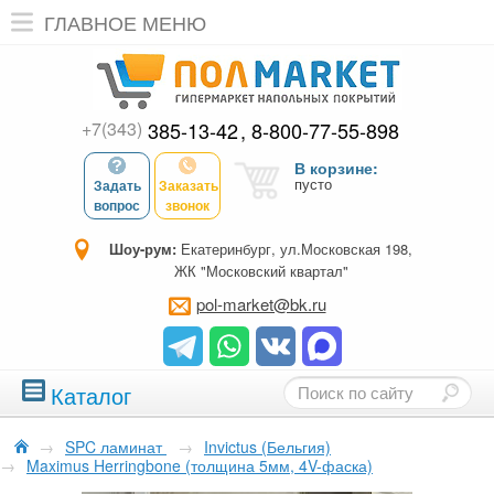
ГЛАВНОЕ МЕНЮ
+7(343)
385-13-42
8-800-77-55-898
В корзине:
пусто
Задать
Заказать
вопрос
звонок
Шоу-рум:
Екатеринбург, ул.Московская 198,
ЖК "Московский квартал"
pol-market@bk.ru
Каталог
→
SPC ламинат
→
Invictus (Бельгия)
→
Maximus Herringbone (толщина 5мм, 4V-фаска)