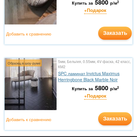
5800
2
Купить за
р/м
+Подарок
Заказать
Добавить к сравнению
5мм, Бельгия, 0.55мм, 4V-фаска, 42 класс,
Образец в шоу-руме
КМ2
SPC ламинат Invictus Maximus
Herringbone Black Marble Noir
5800
2
Купить за
р/м
+Подарок
Заказать
Добавить к сравнению