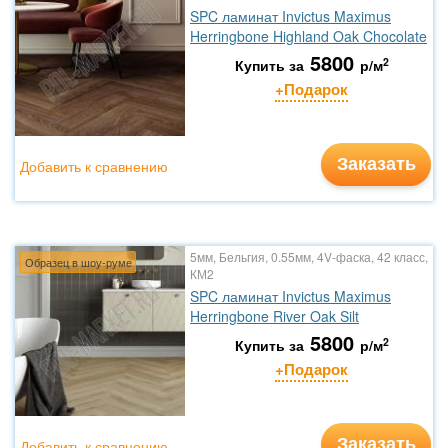
SPC ламинат Invictus Maximus
Herringbone Highland Oak Chocolate
5800
2
Купить за
р/м
+Подарок
Заказать
Добавить к сравнению
5мм, Бельгия, 0.55мм, 4V-фаска, 42 класс,
Образец в шоу-руме
КМ2
SPC ламинат Invictus Maximus
Herringbone River Oak Silt
5800
2
Купить за
р/м
+Подарок
Заказать
Добавить к сравнению