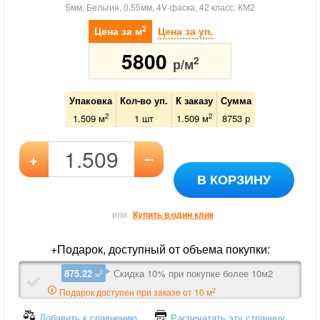
5мм, Бельгия, 0.55мм, 4V-фаска, 42 класс, КМ2
2
Цена за м
Цена за уп.
5800
2
р/м
Упаковка
Кол-во уп.
К заказу
Сумма
2
2
1.509 м
1
шт
1.509
м
8753
р
–
+
В КОРЗИНУ
или
Купить в один клик
+Подарок, доступный от объема покупки:
875.22
Скидка 10% при покупке более 10м2
2
м
2
Подарок доступен при заказе от 10 м
Добавить к сравнению
Распечатать эту страницу