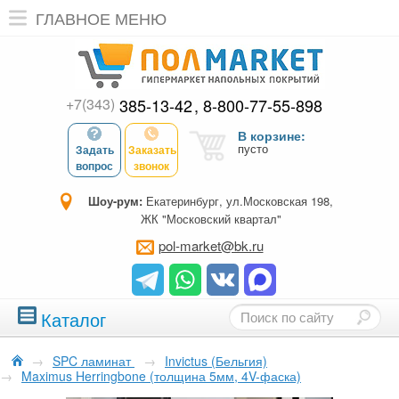
ГЛАВНОЕ МЕНЮ
+7(343)
385-13-42
8-800-77-55-898
В корзине:
пусто
Задать
Заказать
вопрос
звонок
Шоу-рум:
Екатеринбург, ул.Московская 198,
ЖК "Московский квартал"
pol-market@bk.ru
Каталог
→
SPC ламинат
→
Invictus (Бельгия)
→
Maximus Herringbone (толщина 5мм, 4V-фаска)