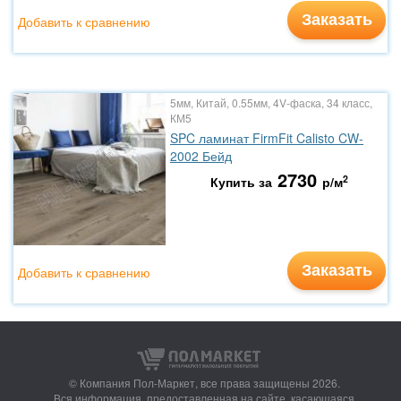
Заказать
Добавить к сравнению
5мм, Китай, 0.55мм, 4V-фаска, 34 класс,
КМ5
SPC ламинат FirmFit Calisto CW-
2002 Бейд
2730
2
Купить за
р/м
Заказать
Добавить к сравнению
© Компания Пол-Маркет,
все права защищены 2026.
Вся информация, предоставленная на сайте, касающаяся