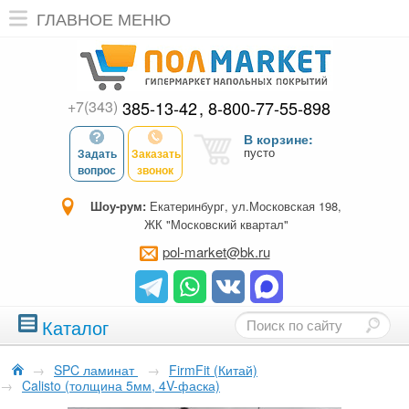
ГЛАВНОЕ МЕНЮ
+7(343)
385-13-42
8-800-77-55-898
В корзине:
пусто
Задать
Заказать
вопрос
звонок
Шоу-рум:
Екатеринбург, ул.Московская 198,
ЖК "Московский квартал"
pol-market@bk.ru
Каталог
→
SPC ламинат
→
FirmFit (Китай)
→
Calisto (толщина 5мм, 4V-фаска)