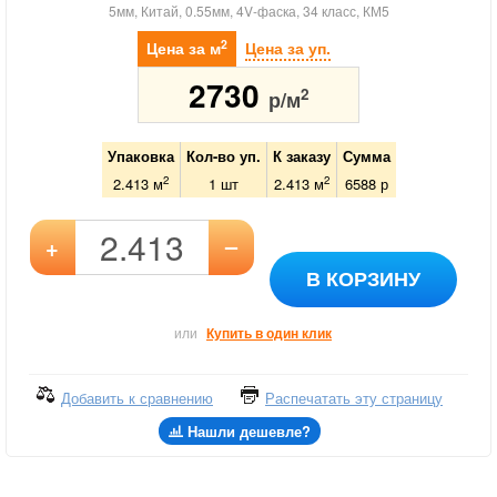
5мм, Китай, 0.55мм, 4V-фаска, 34 класс, КМ5
2
Цена за м
Цена за уп.
2730
2
р/м
Упаковка
Кол-во уп.
К заказу
Сумма
2
2
2.413 м
1
шт
2.413
м
6588
р
–
+
В КОРЗИНУ
или
Купить в один клик
Добавить к сравнению
Распечатать эту страницу
Нашли дешевле?