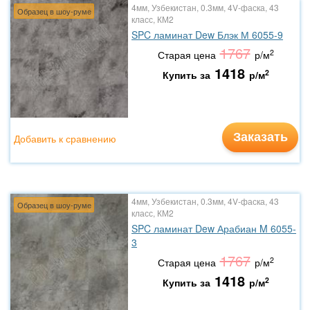
4мм, Узбекистан, 0.3мм, 4V-фаска, 43
Образец в шоу-руме
класс, КМ2
SPC ламинат Dew Блэк М 6055-9
1767
2
Старая цена
р/м
1418
2
Купить за
р/м
Заказать
Добавить к сравнению
4мм, Узбекистан, 0.3мм, 4V-фаска, 43
Образец в шоу-руме
класс, КМ2
SPC ламинат Dew Арабиан M 6055-
3
1767
2
Старая цена
р/м
1418
2
Купить за
р/м