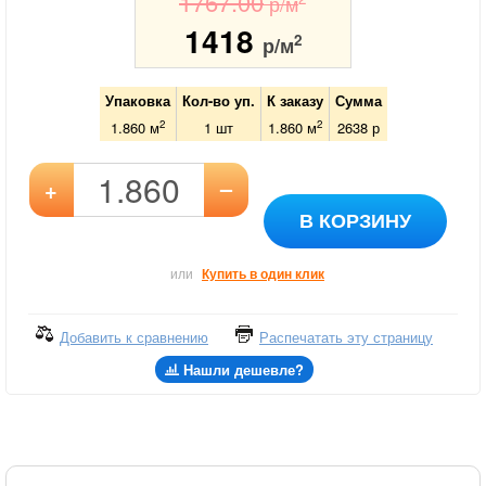
1767.00
р/м
1418
2
р/м
Упаковка
Кол-во уп.
К заказу
Сумма
2
2
1.860 м
1
шт
1.860
м
2638
р
–
+
В КОРЗИНУ
или
Купить в один клик
Добавить к сравнению
Распечатать эту страницу
Нашли дешевле?