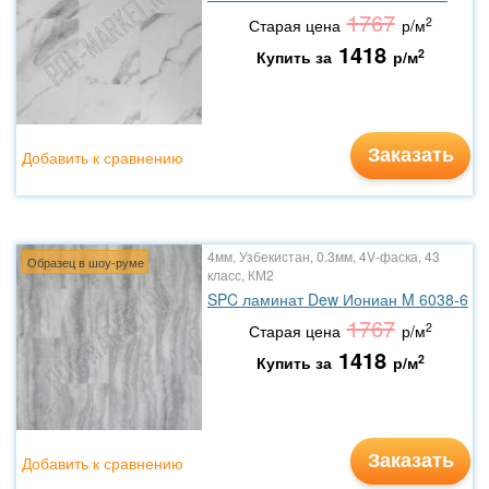
1767
2
Старая цена
р/м
1418
2
Купить за
р/м
Заказать
Добавить к сравнению
4мм, Узбекистан, 0.3мм, 4V-фаска, 43
Образец в шоу-руме
класс, КМ2
SPC ламинат Dew Иониан M 6038-6
1767
2
Старая цена
р/м
1418
2
Купить за
р/м
Заказать
Добавить к сравнению