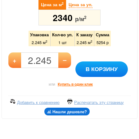
2
Цена за м
Цена за уп.
2340
2
р/м
Упаковка
Кол-во уп.
К заказу
Сумма
2
2
2.245 м
1
шт
2.245
м
5254
р
–
+
В КОРЗИНУ
или
Купить в один клик
Добавить к сравнению
Распечатать эту страницу
Нашли дешевле?