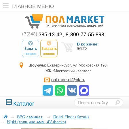
ГЛАВНОЕ МЕНЮ
+7(343)
385-13-42
8-800-77-55-898
В корзине:
пусто
Задать
Заказать
вопрос
звонок
Шоу-рум:
Екатеринбург, ул.Московская 198,
ЖК "Московский квартал"
pol-market@bk.ru
Каталог
→
SPC ламинат
→
Deart Floor (Китай)
→
Rigid (толщина 4мм, 4V-фаска)