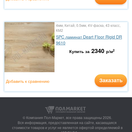
4мм, Китай, 0.5мм, 4V-фаска, 43 класс,
КМ2
SPC ламинат Deart Floor Rigid DR
9610
2340
2
Купить за
р/м
Заказать
Добавить к сравнению
© Компания Пол-Маркет,
все права защищены 2026.
Вся информация, предоставленная на сайте, касающаяся
стоимости товаров и услуг не является офертой определяемой в