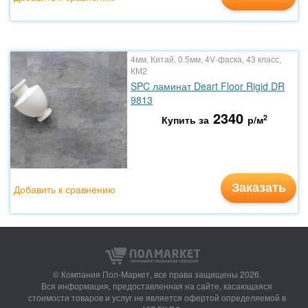
4мм, Китай, 0.5мм, 4V-фаска, 43 класс,
КМ2
SPC ламинат Deart Floor Rigid DR
9813
2340
2
Купить за
р/м
Заказать
Добавить к сравнению
© Компания Пол-Маркет,
все права защищены 2026.
Вся информация, предоставленная на сайте, касающаяся
стоимости товаров и услуг не является офертой определяемой в