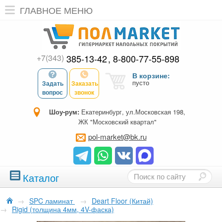
ГЛАВНОЕ МЕНЮ
+7(343)
385-13-42
8-800-77-55-898
В корзине:
пусто
Задать
Заказать
вопрос
звонок
Шоу-рум:
Екатеринбург, ул.Московская 198,
ЖК "Московский квартал"
pol-market@bk.ru
Каталог
→
SPC ламинат
→
Deart Floor (Китай)
→
Rigid (толщина 4мм, 4V-фаска)