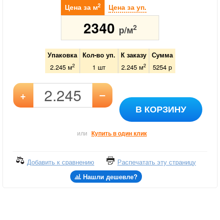
2
Цена за м
Цена за уп.
2340
2
р/м
Упаковка
Кол-во уп.
К заказу
Сумма
2
2
2.245 м
1
шт
2.245
м
5254
р
–
+
В КОРЗИНУ
или
Купить в один клик
Добавить к сравнению
Распечатать эту страницу
Нашли дешевле?