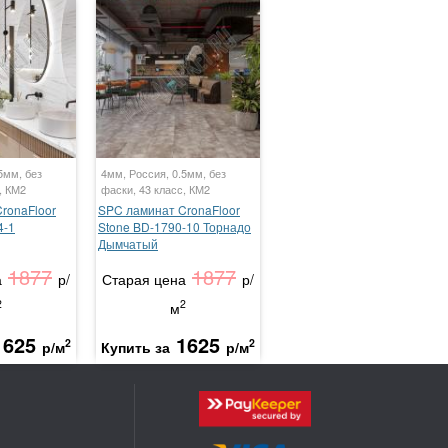
5мм, без
4мм, Россия, 0.5мм, без
, КМ2
фаски, 43 класс, КМ2
ronaFloor
SPC ламинат CronaFloor
4-1
Stone BD-1790-10 Торнадо
Дымчатый
1877
1877
а
р/
Старая цена
р/
2
2
м
1625
1625
2
2
р/м
Купить за
р/м