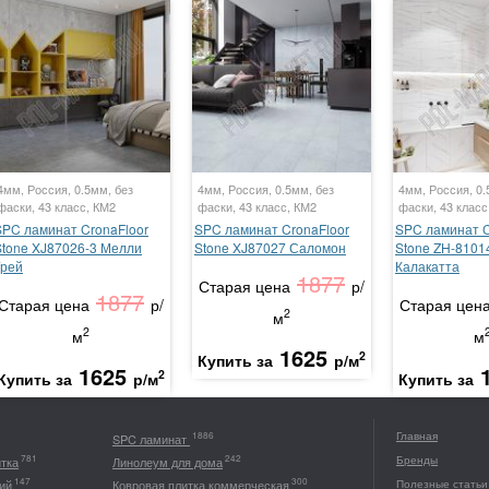
4мм, Россия, 0.5мм, без
4мм, Россия, 0.5мм, без
4мм, Россия, 0.
фаски, 43 класс, КМ2
фаски, 43 класс, КМ2
фаски, 43 класс
SPC ламинат CronaFloor
SPC ламинат CronaFloor
SPC ламинат C
Stone XJ87026-3 Мелли
Stone XJ87027 Саломон
Stone ZH-8101
Грей
Калакатта
1877
Старая цена
р/
1877
Старая цена
р/
Старая цен
2
м
2
м
м
1625
2
Купить за
р/м
1625
2
Купить за
р/м
Купить за
Главная
1886
SPC ламинат
Бренды
781
242
итка
Линолеум для дома
147
300
ий
Ковровая плитка коммерческая
Полезные статьи