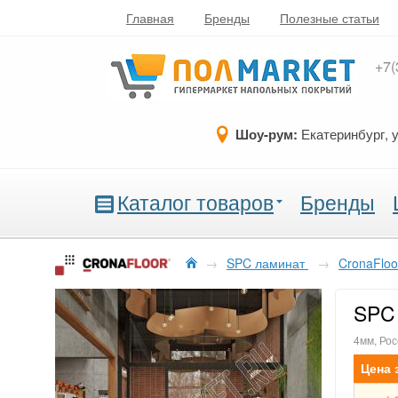
Главная
Бренды
Полезные статьи
+7(
Шоу-рум:
Екатеринбург, 
Каталог товаров
Бренды
→
SPC ламинат
→
CronaFloo
SPC 
4мм, Рос
Цена 