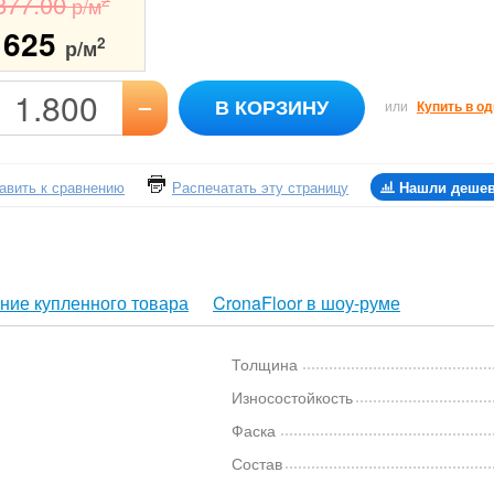
877.00
2
р/м
1625
2
р/м
–
В КОРЗИНУ
или
Купить в од
авить к сравнению
Распечатать эту страницу
Нашли деше
ние купленного товара
CronaFloor в шоу-руме
Толщина
Износостойкость
Фаска
Состав