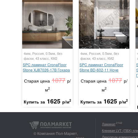
4мм, Россия, 0.5мм, без
4мм, Россия, 0.5мм, без
фаски, 43 класс, КМ2
фаски, 43 класс, КМ2
SPC ламинат CronaFloor
SPC ламинат CronaFloor
Stone XJ87026-17B Гохара
Stone BD-602-11 Ноче
1877
1877
Старая цена
р/
Старая цена
р/
2
2
м
м
1625
1625
2
2
Купить за
р/м
Купить за
р/м
2142
Ламинат
Клеевая LVT (ПВХ) пл
© Компания Пол-Маркет,
Линолеум коммерческ