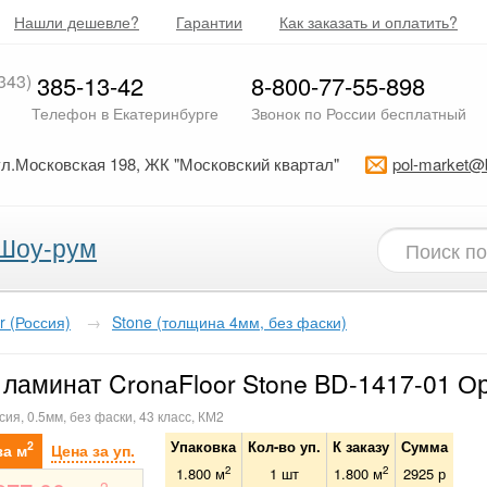
Нашли дешевле?
Гарантии
Как заказать и оплатить?
343)
385-13-42
8-800-77-55-898
Телефон в Екатеринбурге
Звонок по России бесплатный
ул.Московская 198, ЖК "Московский квартал"
pol-market@
Шоу-рум
r (Россия)
→
Stone (толщина 4мм, без фаски)
ламинат CronaFloor Stone BD-1417-01 О
сия, 0.5мм, без фаски, 43 класс, КМ2
Упаковка
Кол-во уп.
К заказу
Сумма
2
за м
Цена за уп.
2
2
1.800 м
1
шт
1.800
м
2925
р