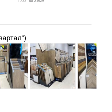
1200*180*3.5мм
вартал")