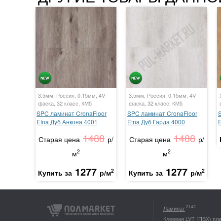
3.5мм, Россия, 0.15мм, 4V-
3.5мм, Россия, 0.15мм, 4V-
фаска, 32 класс, КМ5
фаска, 32 класс, КМ5
SPC ламинат CronaFloor
SPC ламинат CronaFloor
Etna Дуб Анкона 4001
Etna Дуб Гарда 4000
1488
1488
Старая цена
р/
Старая цена
р/
2
2
м
м
1277
1277
2
2
Купить за
р/м
Купить за
р/м
2142
Ламинат
Клеевая LVT (ПВХ) пл