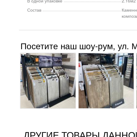
В одной упаковке
2.16м2 
Состав
Каменн
композ
Посетите наш шоу-рум, ул. 
ДРУГИЕ ТОВАРЫ ДАННО