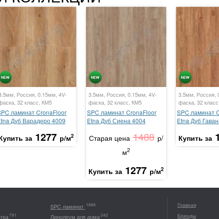
3.5мм, Россия, 0.15мм, 4V-
3.5мм, Россия, 0.15мм, 4V-
3.5мм, Россия, 
фаска, 32 класс, КМ5
фаска, 32 класс, КМ5
фаска, 32 класс
SPC ламинат CronaFloor
SPC ламинат CronaFloor
SPC ламинат C
Etna Дуб Варадеро 4009
Etna Дуб Сиена 4004
Etna Дуб Гава
1277
1488
2
Купить за
р/м
Старая цена
р/
Купить за
2
м
1277
2
Купить за
р/м
Главная
1886
SPC ламинат
Бренды
781
242
итка
Линолеум для дома