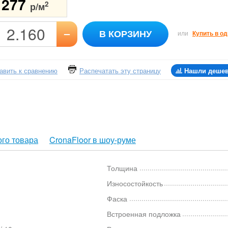
1277
2
р/м
–
В КОРЗИНУ
или
Купить в од
авить к сравнению
Распечатать эту страницу
Нашли деше
го товара
CronaFloor в шоу-руме
Толщина
Износостойкость
Фаска
Встроенная подложка