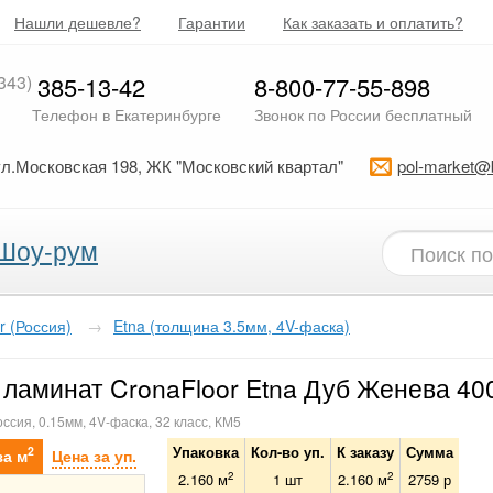
Нашли дешевле?
Гарантии
Как заказать и оплатить?
343)
385-13-42
8-800-77-55-898
Телефон в Екатеринбурге
Звонок по России бесплатный
ул.Московская 198, ЖК "Московский квартал"
pol-market@
Шоу-рум
r (Россия)
→
Etna (толщина 3.5мм, 4V-фаска)
ламинат CronaFloor Etna Дуб Женева 40
оссия, 0.15мм, 4V-фаска, 32 класс, КМ5
Упаковка
Кол-во уп.
К заказу
Сумма
2
за м
Цена за уп.
2
2
2.160 м
1
шт
2.160
м
2759
р