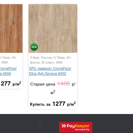
0.15мм, 4V-
3.5мм, Россия, 0.15мм, 4V-
, КМ5
фаска, 32 класс, КМ5
ronaFloor
SPC ламинат CronaFloor
на 4006
Etna Дуб Латина 4002
1277
1488
2
р/м
Старая цена
р/
2
м
1277
2
Купить за
р/м