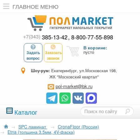
ГЛАВНОЕ МЕНЮ
+7(343)
385-13-42
8-800-77-55-898
В корзине:
пусто
Задать
Заказать
вопрос
звонок
Шоу-рум:
Екатеринбург, ул.Московская 198,
ЖК "Московский квартал"
pol-market@bk.ru
Каталог
→
SPC ламинат
→
CronaFloor (Россия)
→
Etna (толщина 3.5мм, 4V-фаска)