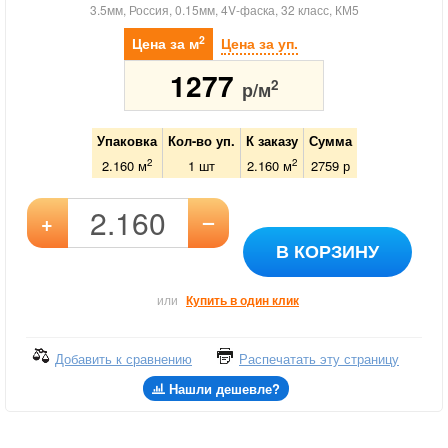
3.5мм, Россия, 0.15мм, 4V-фаска, 32 класс, КМ5
2
Цена за м
Цена за уп.
1277
2
р/м
Упаковка
Кол-во уп.
К заказу
Сумма
2
2
2.160 м
1
шт
2.160
м
2759
р
–
+
В КОРЗИНУ
или
Купить в один клик
Добавить к сравнению
Распечатать эту страницу
Нашли дешевле?