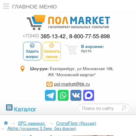
ГЛАВНОЕ МЕНЮ
+7(343)
385-13-42
8-800-77-55-898
В корзине:
пусто
Задать
Заказать
вопрос
звонок
Шоу-рум:
Екатеринбург, ул.Московская 198,
ЖК "Московский квартал"
pol-market@bk.ru
Каталог
→
SPC ламинат
→
CronaFloor (Россия)
→
Alpha (толщина 3.5мм, без фаски)