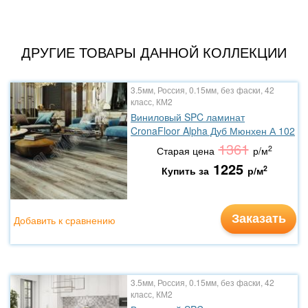
ДРУГИЕ ТОВАРЫ ДАННОЙ КОЛЛЕКЦИИ
3.5мм, Россия, 0.15мм, без фаски, 42
класс, КМ2
Виниловый SPC ламинат
CronaFloor Alpha Дуб Мюнхен А 102
1361
2
Старая цена
р/м
1225
2
Купить за
р/м
Заказать
Добавить к сравнению
3.5мм, Россия, 0.15мм, без фаски, 42
класс, КМ2