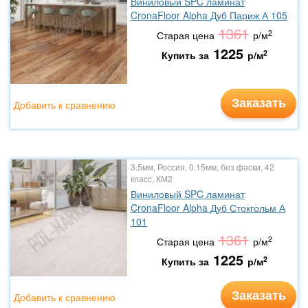
Виниловый SPC ламинат
CronaFloor Alpha Дуб Париж А 105
1361
2
Старая цена
р/м
1225
2
Купить за
р/м
Заказать
Добавить к сравнению
3.5мм, Россия, 0.15мм, без фаски, 42
класс, КМ2
Виниловый SPC ламинат
CronaFloor Alpha Дуб Стокгольм А
101
1361
2
Старая цена
р/м
1225
2
Купить за
р/м
Заказать
Добавить к сравнению