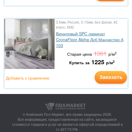
3.5мм, Россия, 0.15мм, без фаски, 42
класс, КМ2
Виниловый SPC ламинат
CronaFloor Alpha Дуб Манчестер А
103
1361
2
Старая цена
р/м
1225
2
Купить за
р/м
Заказать
Добавить к сравнению
© Компания Пол-Маркет,
все права защищены 2026.
Вся информация, предоставленная на сайте, касающаяся
стоимости товаров и услуг не является офертой определяемой в
ст.437 ГК РФ.