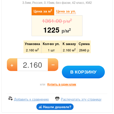
3.5мм, Россия, 0.15мм, без фаски, 42 класс, КМ2
2
Цена за м
Цена за уп.
1361.00
2
р/м
1225
2
р/м
Упаковка
Кол-во уп.
К заказу
Сумма
2
2
2.160 м
1
шт
2.160
м
2646
р
–
+
В КОРЗИНУ
или
Купить в один клик
Добавить к сравнению
Распечатать эту страницу
Нашли дешевле?