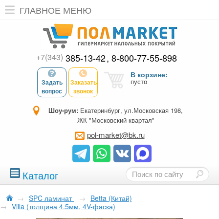
ГЛАВНОЕ МЕНЮ
+7(343)
385-13-42
8-800-77-55-898
В корзине:
пусто
Задать
Заказать
вопрос
звонок
Шоу-рум:
Екатеринбург, ул.Московская 198,
ЖК "Московский квартал"
pol-market@bk.ru
Каталог
→
SPC ламинат
→
Betta (Китай)
→
Villa (толщина 4.5мм, 4V-фаска)