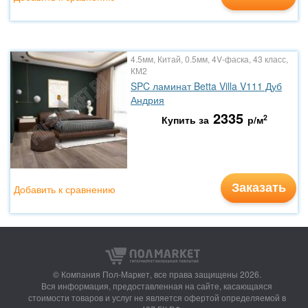
4.5мм, Китай, 0.5мм, 4V-фаска, 43 класс,
КМ2
SPC ламинат Betta Villa V111 Дуб
Андрия
2335
2
Купить за
р/м
Заказать
Добавить к сравнению
© Компания Пол-Маркет,
все права защищены 2026.
Вся информация, предоставленная на сайте, касающаяся
стоимости товаров и услуг не является офертой определяемой в