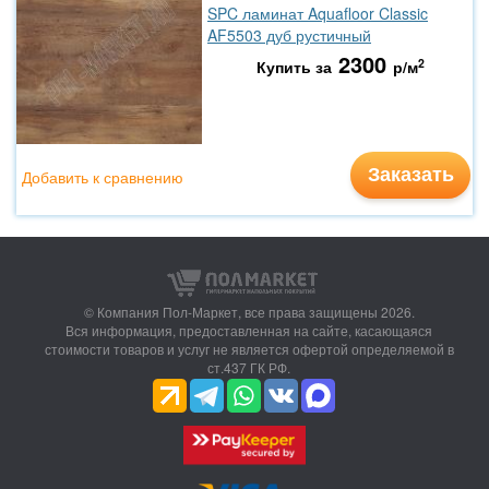
SPC ламинат Aquafloor Classic
AF5503 дуб рустичный
2300
2
Купить за
р/м
Заказать
Добавить к сравнению
© Компания Пол-Маркет,
все права защищены 2026.
Вся информация, предоставленная на сайте, касающаяся
стоимости товаров и услуг не является офертой определяемой в
ст.437 ГК РФ.