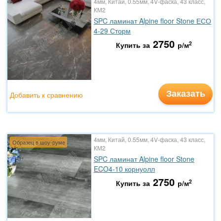
4мм, Китай, 0.55мм, 4V-фаска, 43 класс,
КМ2
SPC ламинат Alpine floor Stone ЕСО
4-29 Сторм
2750
2
Купить за
р/м
Заказать
Добавить к сравнению
4мм, Китай, 0.55мм, 4V-фаска, 43 класс,
Образец в шоу-руме
КМ2
SPC ламинат Alpine floor Stone
ECO4-10 корнуолл
2750
2
Купить за
р/м