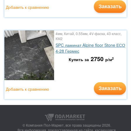
Заказать
Добавить к сравнению
4мм, Китай, 0.55мм, 4V-фаска, 43 класс,
КМ2
SPC ламинат Alpine floor Stone ЕСО
4-28 Гермес
2750
2
Купить за
р/м
Заказать
Добавить к сравнению
© Компания Пол-Маркет,
все права защищены 2026.
Вся информация, предоставленная на сайте, касающаяся