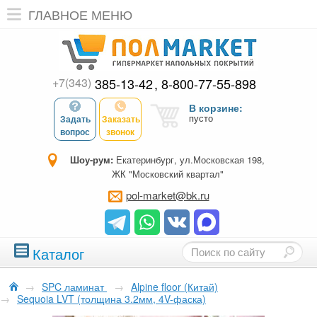
ГЛАВНОЕ МЕНЮ
+7(343)
385-13-42
8-800-77-55-898
В корзине:
пусто
Задать
Заказать
вопрос
звонок
Шоу-рум:
Екатеринбург, ул.Московская 198,
ЖК "Московский квартал"
pol-market@bk.ru
Каталог
→
SPC ламинат
→
Alpine floor (Китай)
→
Sequoia LVT (толщина 3.2мм, 4V-фаска)