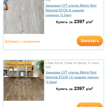
Замковая LVT плитка Alpine floor
Sequoia ECO6-8 секвойя
снежная (3.2мм)
2397
2
Купить за
р/м
Заказать
Добавить к сравнению
3.2мм, Китай, 0.5мм, 4V-фаска, 41 класс,
Образец в шоу-руме
КМ2
Замковая LVT плитка Alpine floor
Sequoia ECO6-12 секвойя темная
(3.2мм)
2397
2
Купить за
р/м