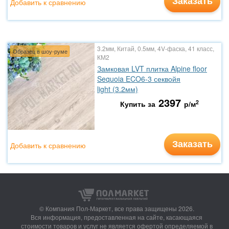
Заказать
Добавить к сравнению
3.2мм, Китай, 0.5мм, 4V-фаска, 41 класс,
Образец в шоу-руме
КМ2
Замковая LVT плитка Alpine floor
Sequoia ECO6-3 секвойя
light (3.2мм)
2397
2
Купить за
р/м
Заказать
Добавить к сравнению
© Компания Пол-Маркет,
все права защищены 2026.
Вся информация, предоставленная на сайте, касающаяся
стоимости товаров и услуг не является офертой определяемой в