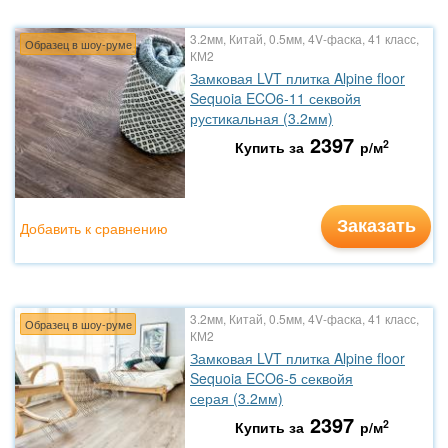
3.2мм, Китай, 0.5мм, 4V-фаска, 41 класс,
Образец в шоу-руме
КМ2
Замковая LVT плитка Alpine floor
Sequoia ECO6-11 секвойя
рустикальная (3.2мм)
2397
2
Купить за
р/м
Заказать
Добавить к сравнению
3.2мм, Китай, 0.5мм, 4V-фаска, 41 класс,
Образец в шоу-руме
КМ2
Замковая LVT плитка Alpine floor
Sequoia ECO6-5 секвойя
серая (3.2мм)
2397
2
Купить за
р/м