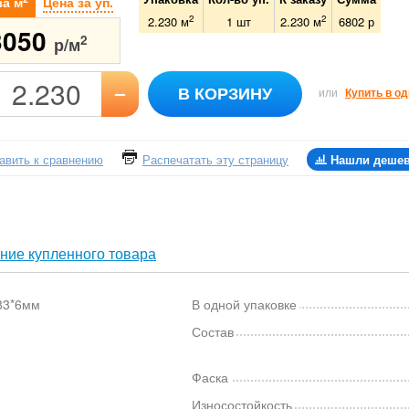
за м
Цена за уп.
2
2
2.230 м
1
шт
2.230
м
6802
р
3050
2
р/м
–
В КОРЗИНУ
или
Купить в од
авить к сравнению
Распечатать эту страницу
Нашли деше
ние купленного товара
83*6мм
В одной упаковке
Состав
Фаска
Износостойкость