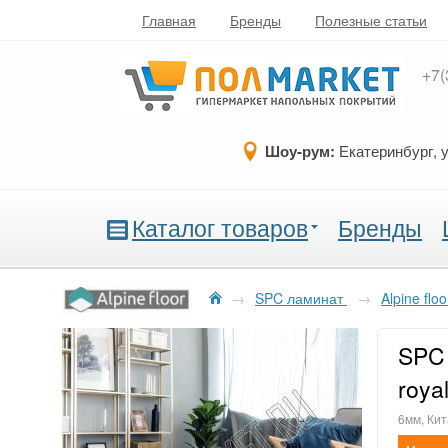
Главная
Бренды
Полезные статьи
+7(
Шоу-рум:
Екатеринбург, 
Каталог товаров
Бренды
→
SPC ламинат
→
Alpine flo
SPC 
roya
6мм, Кит