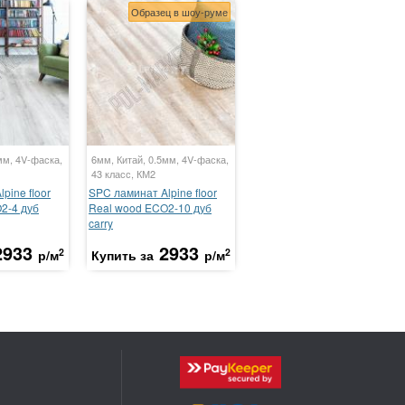
Образец в шоу-руме
мм, 4V-фаска,
6мм, Китай, 0.5мм, 4V-фаска,
43 класс, КМ2
pine floor
SPC ламинат Alpine floor
2-4 дуб
Real wood ECO2-10 дуб
carry
2933
2933
2
2
р/м
Купить за
р/м