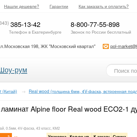
Нашли дешевле?
Гарантии
Как заказать и оплатить?
343)
385-13-42
8-800-77-55-898
Телефон в Екатеринбурге
Звонок по России бесплатный
ул.Московская 198, ЖК "Московский квартал"
pol-market@
Шоу-рум
or (Китай)
→
Real wood (толщина 6мм, 4V-фаска, встроенная под
ламинат Alpine floor Real wood ECO2-1 д
l
ай, 0.5мм, 4V-фаска, 43 класс, КМ2
Упаковка
Кол-во уп.
К заказу
Сумма
2