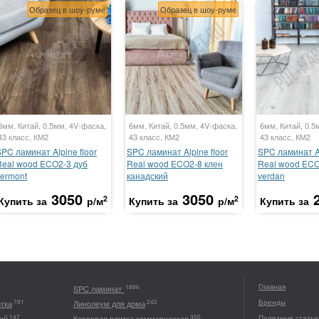
Образец в шоу-руме
Образец в шоу-руме
6мм, Китай, 0.5мм, 4V-фаска,
6мм, Китай, 0.5мм, 4V-фаска,
6мм, Китай, 0.5
43 класс, КМ2
43 класс, КМ2
43 класс, КМ2
PC ламинат Alpine floor
SPC ламинат Alpine floor
SPC ламинат Al
Real wood ECO2-3 дуб
Real wood ECO2-8 клен
Real wood ECO
vermont
канадский
verdan
3050
3050
2
2
Купить за
р/м
Купить за
р/м
Купить за
Главная
1886
SPC ламинат
Бренды
781
242
итка
Линолеум для дома
147
300
ий
Ковровая плитка коммерческая
Полезные статьи