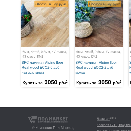
Образец в шоу-руме
Образец в шоу-руме
6мм, Китай, 0.5мм, 4V-фаска,
6мм, Китай, 0.5мм, 4V-фаска,
43 класс, КМ2
43 класс, КМ2
SPC ламинат Alpine floor
SPC ламинат Alpine floor
S
Real wood ECO2-5 дуб
Real wood ECO2-2 дуб
натуральный
мокка
3050
3050
2
2
Купить за
р/м
Купить за
р/м
2142
Ламинат
Клеевая LVT (ПВХ) пл
© Компания Пол-Маркет,
Линолеум коммерческ