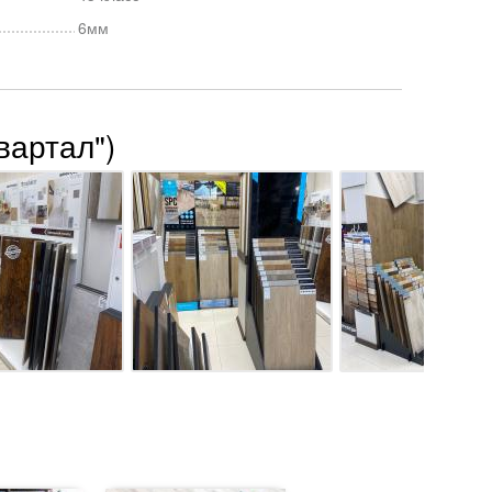
6мм
вартал")