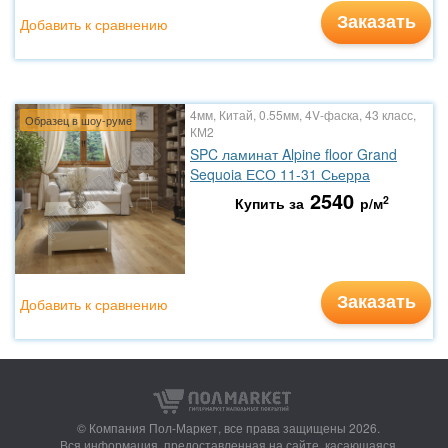
Заказать
Добавить к сравнению
4мм, Китай, 0.55мм, 4V-фаска, 43 класс,
Образец в шоу-руме
КМ2
SPC ламинат Alpine floor Grand
Sequoia ЕСО 11-31 Сьерра
2540
2
Купить за
р/м
Заказать
Добавить к сравнению
© Компания Пол-Маркет,
все права защищены 2026.
Вся информация, предоставленная на сайте, касающаяся