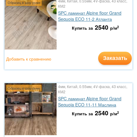
4мм, Китай, 0.55мм, 4V-фаска, 43 класс,
Образец в шоу-руме
КМ2
SPC ламинат Alpine floor Grand
Sequoia ECO 11-2 Атланта
2540
2
Купить за
р/м
Заказать
Добавить к сравнению
4мм, Китай, 0.55мм, 4V-фаска, 43 класс,
Образец в шоу-руме
КМ2
SPC ламинат Alpine floor Grand
Sequoia ECO 11-11 Маслина
2540
2
Купить за
р/м