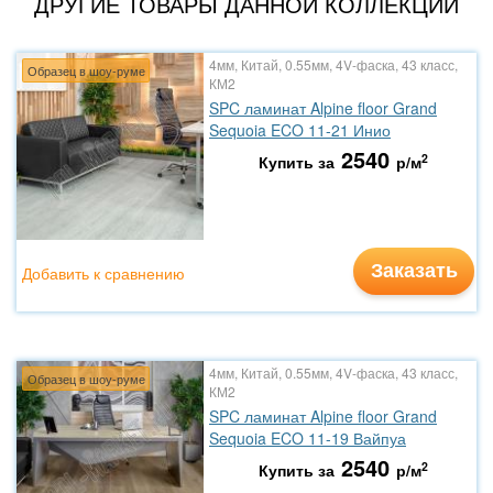
ДРУГИЕ ТОВАРЫ ДАННОЙ КОЛЛЕКЦИИ
4мм, Китай, 0.55мм, 4V-фаска, 43 класс,
Образец в шоу-руме
КМ2
SPC ламинат Alpine floor Grand
Sequoia ECO 11-21 Инио
2540
2
Купить за
р/м
Заказать
Добавить к сравнению
4мм, Китай, 0.55мм, 4V-фаска, 43 класс,
Образец в шоу-руме
КМ2
SPC ламинат Alpine floor Grand
Sequoia ECO 11-19 Вайпуа
2540
2
Купить за
р/м