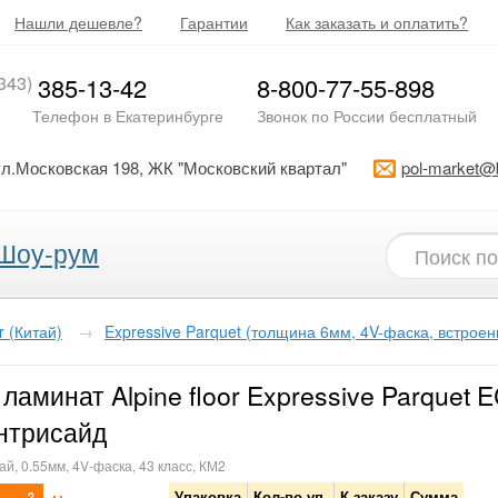
Нашли дешевле?
Гарантии
Как заказать и оплатить?
343)
385-13-42
8-800-77-55-898
Телефон в Екатеринбурге
Звонок по России бесплатный
ул.Московская 198, ЖК "Московский квартал"
pol-market@
Шоу-рум
or (Китай)
→
Expressive Parquet (толщина 6мм, 4V-фаска, встрое
ламинат Alpine floor Expressive Parquet 
нтрисайд
ай, 0.55мм, 4V-фаска, 43 класс, КМ2
Упаковка
Кол-во уп.
К заказу
Сумма
2