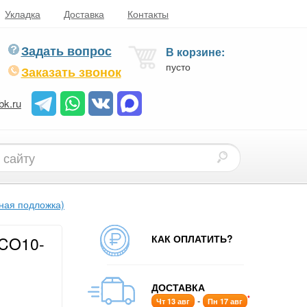
Укладка
Доставка
Контакты
Задать вопрос
В корзине:
пусто
Заказать звонок
bk.ru
нная подложка)
КАК ОПЛАТИТЬ?
ECO10-
ДОСТАВКА
*
-
Чт 13 авг
Пн 17 авг