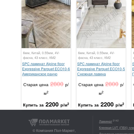
6мм, Китай, 0.55мм, 4V-
6мм, Китай, 0.55мм, 4V-
фаска, 43 класс, КМ2
фаска, 43 класс, КМ2
SPC ламинат Alpine floor
SPC ламинат Alpine floor
S
Expressive Parquet ECO10-6
Expressive Parquet ECO10-5
Американское ранчо
Снежная лавина
2800
2800
Старая цена
р/
Старая цена
р/
2
2
м
м
2200
2200
2
2
Купить за
р/м
Купить за
р/м
2142
Ламинат
Клеевая LVT (ПВХ) пл
© Компания Пол-Маркет,
Линолеум коммерческ