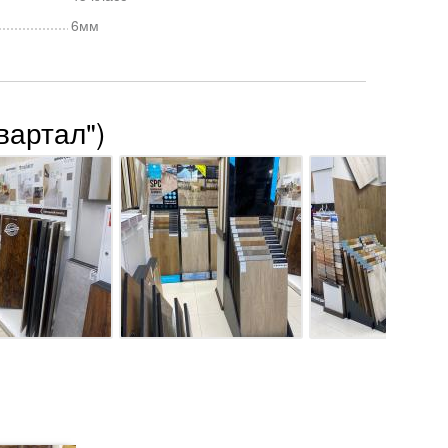
6мм
вартал")