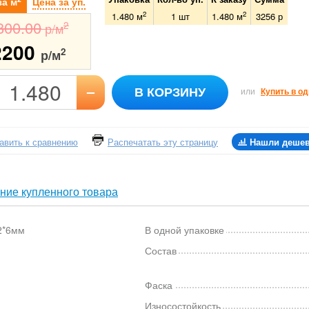
за м
Цена за уп.
2
2
1.480 м
1
шт
1.480
м
3256
р
800.00
2
р/м
2200
2
р/м
–
В КОРЗИНУ
или
Купить в од
авить к сравнению
Распечатать эту страницу
Нашли деше
ние купленного товара
2*6мм
В одной упаковке
Состав
Фаска
Износостойкость