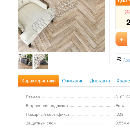
Цена 
2
+
Доб
Характеристики
Описание
Доставка
Хране
Размер
610*12
Встроенная подложка
Есть
Пожарный сертификат
КМ2
Защитный слой
0.55мм