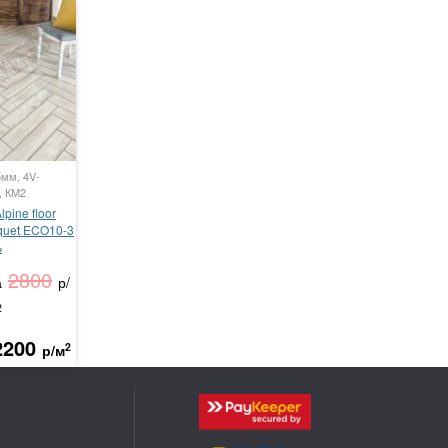
5мм, 4V-
, КМ2
pine floor
rquet ECO10-3
ь
2800
а
р/
2
2200
2
р/м