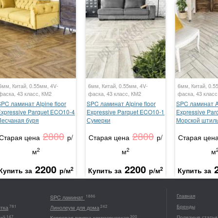
6мм, Китай, 0.55мм, 4V-
6мм, Китай, 0.55мм, 4V-
6мм, Китай, 0.5
фаска, 43 класс, КМ2
фаска, 43 класс, КМ2
фаска, 43 класс
PC ламинат Alpine floor
SPC ламинат Alpine floor
SPC ламинат Al
Expressive Parquet ECO10-4
Expressive Parquet ECO10-1
Expressive Pa
Песчаная буря
Сумерки
Морской штил
2800
2800
Старая цена
р/
Старая цена
р/
Старая цен
2
2
м
м
м
2200
2200
2
2
Купить за
р/м
Купить за
р/м
Купить за
Главная
1886
SPC ламинат
Бренды
781
242
итка
Линолеум для дома
147
300
ий
Ковровая плитка коммерческая
Полезные статьи