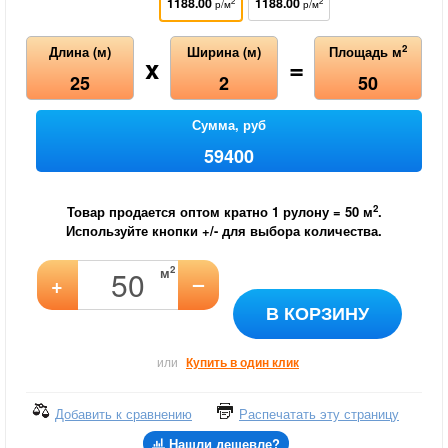
1188.00
1188.00
2
2
р/м
р/м
2
Длина (м)
Ширина (м)
Площадь м
x
=
25
2
50
Сумма, руб
59400
2
Товар продается оптом кратно 1 рулону =
50
м
.
Используйте кнопки +/- для выбора количества.
2
м
–
+
В КОРЗИНУ
или
Купить в один клик
Добавить к сравнению
Распечатать эту страницу
Нашли дешевле?