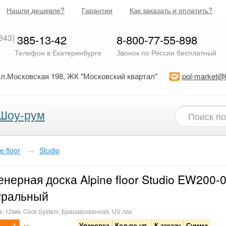
Нашли дешевле?
Гарантии
Как заказать и оплатить?
343)
385-13-42
8-800-77-55-898
Телефон в Екатеринбурге
Звонок по России бесплатный
ул.Московская 198, ЖК "Московский квартал"
pol-market@
Шоу-рум
e floor
→
Studio
нерная доска Alpine floor Studio EW200-
уральный
, 12мм, Click System, Брашированная, UV лак
Упаковка
Кол-во уп.
К заказу
Сумма
2