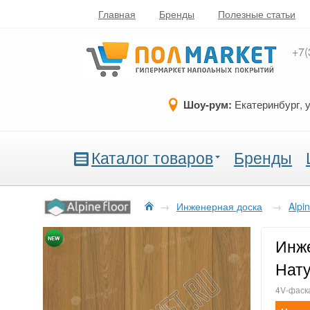
Главная
Бренды
Полезные статьи
+7(
Шоу-рум:
Екатеринбург, 
Каталог товаров
Бренды
→
Инженерная доска
→
Alpin
Инже
Нат
4V-фаска