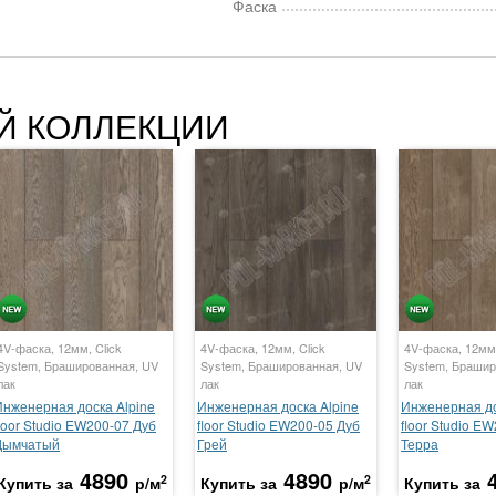
Фаска
Й КОЛЛЕКЦИИ
4V-фаска, 12мм, Click
4V-фаска, 12мм, Click
4V-фаска, 12мм,
System, Брашированная, UV
System, Брашированная, UV
System, Брашир
лак
лак
лак
Инженерная доска Alpine
Инженерная доска Alpine
Инженерная до
loor Studio EW200-07 Дуб
floor Studio EW200-05 Дуб
floor Studio E
Дымчатый
Грей
Терра
4890
4890
2
2
Купить за
р/м
Купить за
р/м
Купить за