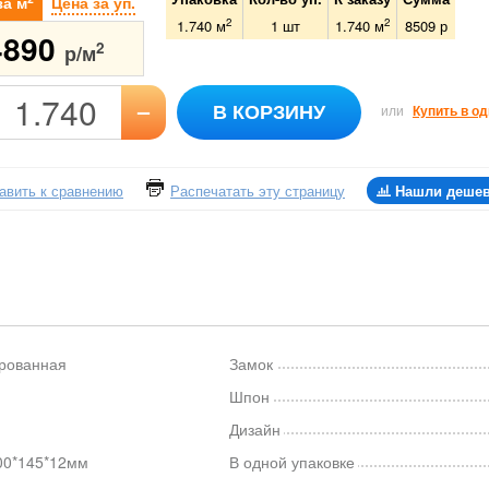
за м
Цена за уп.
2
2
1.740 м
1
шт
1.740
м
8509
р
4890
2
р/м
–
В КОРЗИНУ
или
Купить в од
авить к сравнению
Распечатать эту страницу
Нашли деше
рованная
Замок
Шпон
Дизайн
00*145*12мм
В одной упаковке