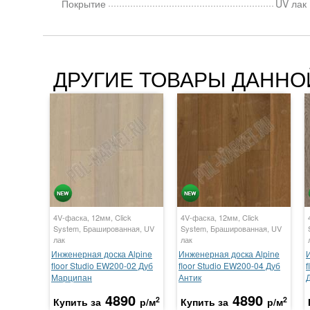
Покрытие
UV лак
ДРУГИЕ ТОВАРЫ ДАННО
4V-фаска, 12мм, Click
4V-фаска, 12мм, Click
System, Брашированная, UV
System, Брашированная, UV
лак
лак
Инженерная доска Alpine
Инженерная доска Alpine
floor Studio EW200-02 Дуб
floor Studio EW200-04 Дуб
f
Марципан
Антик
4890
4890
2
2
Купить за
р/м
Купить за
р/м