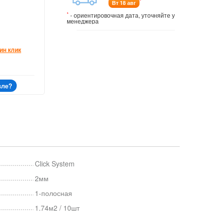
*
Вт 18 авг
*
- ориентировочная дата, уточняйте у
менеджера
ин клик
вле?
Click System
2мм
1-полосная
1.74м2 / 10шт