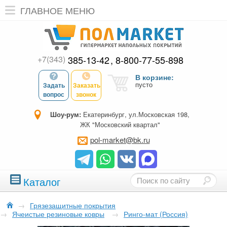
ГЛАВНОЕ МЕНЮ
+7(343)
385-13-42
8-800-77-55-898
В корзине:
пусто
Задать
Заказать
вопрос
звонок
Шоу-рум:
Екатеринбург, ул.Московская 198,
ЖК "Московский квартал"
pol-market@bk.ru
Каталог
→
Грязезащитные покрытия
→
Ячеистые резиновые ковры
→
Ринго-мат (Россия)