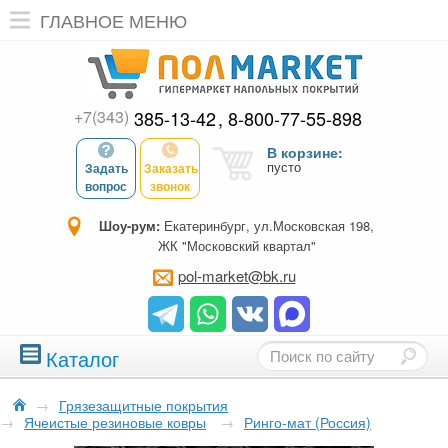
ГЛАВНОЕ МЕНЮ
+7(343)
385-13-42
8-800-77-55-898
В корзине:
пусто
Задать
Заказать
вопрос
звонок
Шоу-рум:
Екатеринбург, ул.Московская 198,
ЖК "Московский квартал"
pol-market@bk.ru
Каталог
→
Грязезащитные покрытия
→
Ячеистые резиновые ковры
→
Ринго-мат (Россия)