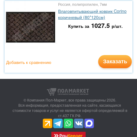
Россия, полипропилен, 7мм
Влаговпитывающий коврик Corino
коричневый (80*120см)
1027.5
Купить за
р/шт.
Заказать
Добавить к сравнению
© Компания Пол-Маркет,
все права защищены 2026.
Вся информация, предоставленная на сайте, касающаяся
стоимости товаров и услуг не является офертой определяемой в
ст.437 ГК РФ.