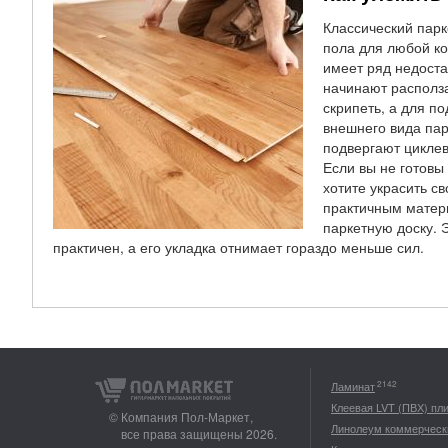
Классический парк
пола для любой ко
имеет ряд недоста
начинают располза
скрипеть, а для п
внешнего вида пар
подвергают цикле
Если вы не готовы 
хотите украсить с
практичным матери
паркетную доску. 
практичен, а его укладка отнимает гораздо меньше сил.
2142
Ламинат
Клеевая LVT (ПВХ) пл
© Компания Пол-Маркет,
Линолеум коммерческ
все права защищены 2026.