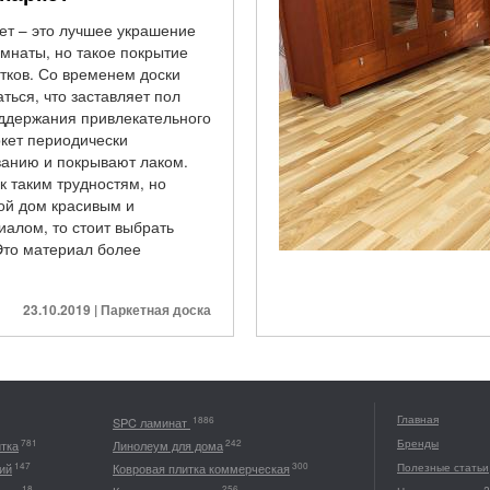
ет – это лучшее украшение
мнаты, но такое покрытие
тков. Со временем доски
ться, что заставляет пол
оддержания привлекательного
кет периодически
ванию и покрывают лаком.
к таким трудностям, но
вой дом красивым и
алом, то стоит выбрать
Это материал более
23.10.2019 | Паркетная доска
Главная
1886
SPC ламинат
Бренды
781
242
итка
Линолеум для дома
147
300
ий
Ковровая плитка коммерческая
Полезные статьи
18
256