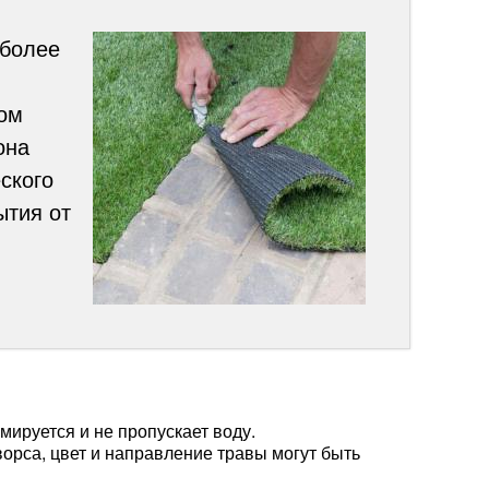
 более
ном
она
ского
ытия от
ируется и не пропускает воду.
орса, цвет и направление травы могут быть