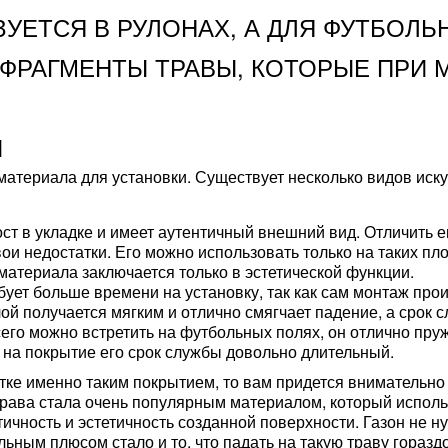
УЕТСЯ В РУЛОНАХ, А ДЛЯ ФУТБОЛЬ
ФРАГМЕНТЫ ТРАВЫ, КОТОРЫЕ ПРИ 
Ы
атериала для установки. Существует несколько видов искусс
т в укладке и имеет аутентичный внешний вид. Отличить е
свои недостатки. Его можно использовать только на таких 
материала заключается только в эстетической функции.
ует больше времени на установку, так как сам монтаж прои
ой получается мягким и отлично смягчает падение, а срок 
сего можно встретить на футбольных полях, он отлично пр
 на покрытие его срок службы довольно длительный.
тке именно таким покрытием, то вам придется внимательно
трава стала очень популярным материалом, который исполь
чность и эстетичность созданной поверхности. Газон не н
ным плюсом стало и то, что падать на такую траву гораздо