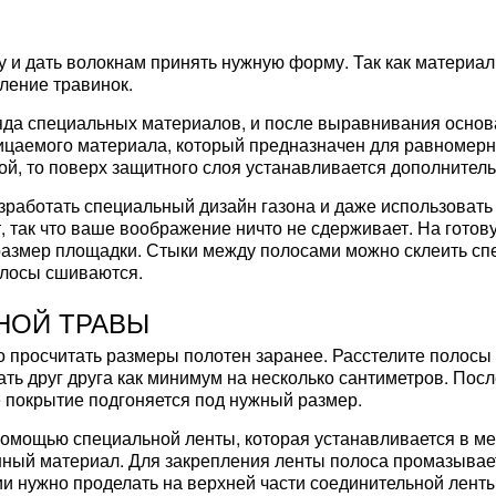
 и дать волокнам принять нужную форму. Так как материал 
ление травинок.
яда специальных материалов, и после выравнивания основ
ницаемого материала, который предназначен для равномерн
кой, то поверх защитного слоя устанавливается дополните
зработать специальный дизайн газона и даже использовать
, так что ваше воображение ничто не сдерживает. На готов
размер площадки. Стыки между полосами можно склеить сп
олосы сшиваются.
НОЙ ТРАВЫ
о просчитать размеры полотен заранее. Расстелите полосы
ь друг друга как минимум на несколько сантиметров. Посл
е покрытие подгоняется под нужный размер.
 помощью специальной ленты, которая устанавливается в ме
онный материал. Для закрепления ленты полоса промазывае
и нужно проделать на верхней части соединительной ленты