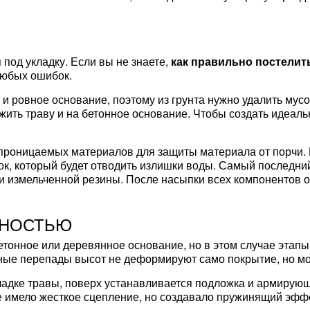
под укладку. Если вы не знаете,
как правильно постелит
 любых ошибок.
и ровное основание, поэтому из грунта нужно удалить мусо
ить траву и на бетонное основание. Чтобы создать идеаль
проницаемых материалов для защиты материала от порчи. 
ок, который будет отводить излишки воды. Самый последн
и измельченной резины. После насыпки всех компонентов о
ХНОСТЬЮ
тонное или деревянное основание, но в этом случае этапы
ные перепады высот не деформируют само покрытие, но мог
кладке травы, поверх устанавливается подложка и армирую
е имело жесткое сцепление, но создавало пружинящий эфф