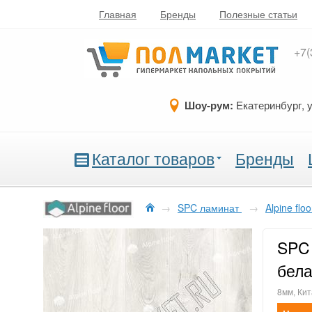
Главная
Бренды
Полезные статьи
+7(
Шоу-рум:
Екатеринбург, 
Каталог товаров
Бренды
→
SPC ламинат
→
Alpine flo
SPC 
бела
8мм, Кит