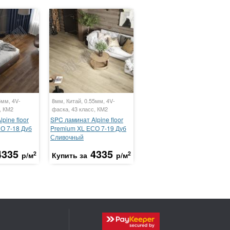
5мм, 4V-
8мм, Китай, 0.55мм, 4V-
, КМ2
фаска, 43 класс, КМ2
pine floor
SPC ламинат Alpine floor
О 7-18 Дуб
Premium XL ЕСО 7-19 Дуб
Сливочный
4335
4335
2
2
р/м
Купить за
р/м