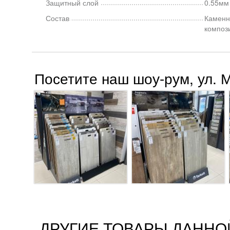
Защитный слой
0.55мм
Состав
Каменн
композ
Посетите наш шоу-рум, ул. 
ДРУГИЕ ТОВАРЫ ДАННО