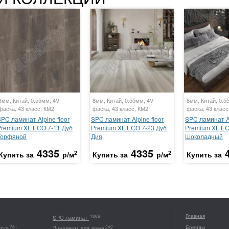
8мм, Китай, 0.55мм, 4V-
8мм, Китай, 0.55мм, 4V-
8мм, Китай, 0.5
фаска, 43 класс, КМ2
фаска, 43 класс, КМ2
фаска, 43 класс
PC ламинат Alpine floor
SPC ламинат Alpine floor
SPC ламинат Al
Premium XL ЕСО 7-11 Дуб
Premium XL ЕСО 7-23 Дуб
Premium XL ЕС
Торфяной
Дия
Шоколадный
4335
4335
2
2
Купить за
р/м
Купить за
р/м
Купить за
Главная
1886
SPC ламинат
Бренды
781
242
итка
Линолеум для дома