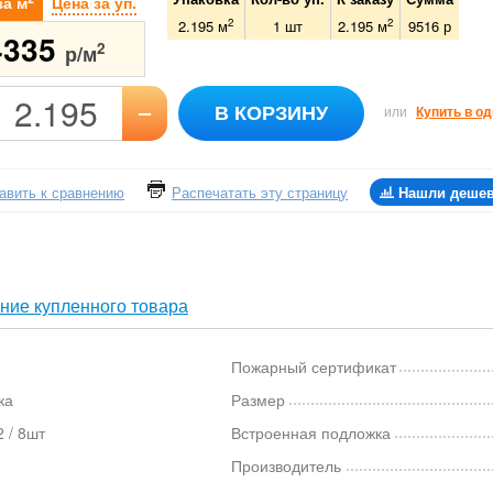
за м
Цена за уп.
2
2
2.195 м
1
шт
2.195
м
9516
р
4335
2
р/м
–
В КОРЗИНУ
или
Купить в од
авить к сравнению
Распечатать эту страницу
Нашли деше
ние купленного товара
Пожарный сертификат
ка
Размер
 / 8шт
Встроенная подложка
Производитель