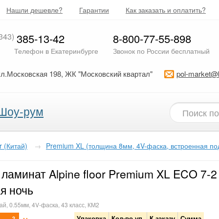
Нашли дешевле?
Гарантии
Как заказать и оплатить?
343)
385-13-42
8-800-77-55-898
Телефон в Екатеринбурге
Звонок по России бесплатный
ул.Московская 198, ЖК "Московский квартал"
pol-market@
Шоу-рум
or (Китай)
→
Premium XL (толщина 8мм, 4V-фаска, встроенная по
ламинат Alpine floor Premium XL ECO 7-2
я ночь
ай, 0.55мм, 4V-фаска, 43 класс, КМ2
Упаковка
Кол-во уп.
К заказу
Сумма
2