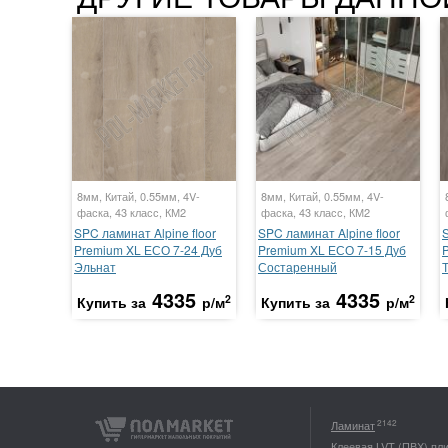
8мм, Китай, 0.55мм, 4V-
8мм, Китай, 0.55мм, 4V-
фаска, 43 класс, КМ2
фаска, 43 класс, КМ2
SPC ламинат Alpine floor
SPC ламинат Alpine floor
S
Premium XL ЕСО 7-24 Дуб
Premium XL ЕСО 7-15 Дуб
Эльнат
Состаренный
4335
4335
2
2
Купить за
р/м
Купить за
р/м
2142
Ламинат
Клеевая LVT (ПВХ) пл